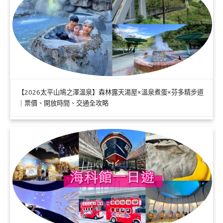
【2026太平山鳩之澤溫泉】森林露天湯屋×溫泉煮蛋×芬多精步道
｜票價、開放時間、交通全攻略