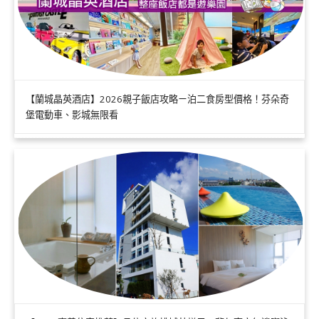
【蘭城晶英酒店】2026親子飯店攻略ㄧ泊二食房型價格！芬朵奇
堡電動車、影城無限看