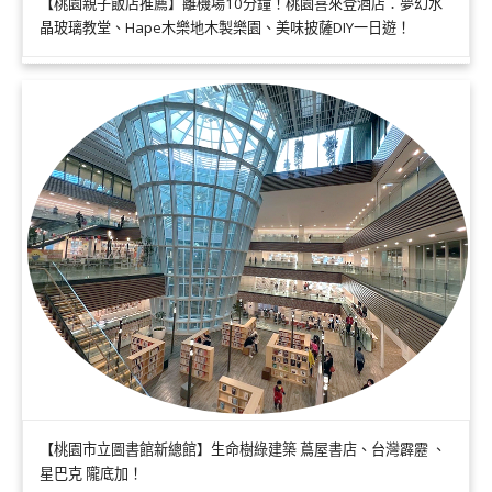
【桃園親子飯店推薦】離機場10分鐘！桃園喜來登酒店：夢幻水
晶玻璃教堂、Hape木樂地木製樂園、美味披薩DIY一日遊！
【桃園市立圖書館新總館】生命樹綠建築 蔦屋書店、台灣霹靂 、
星巴克 隴底加！