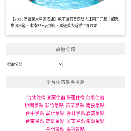
【2026高雄義大皇家酒店】親子渡假首選雙人床兩千元起！超激
推滑水道、水療SPA玩到瘋，順遊義大遊樂世界攻略
旅遊分類
旅
遊
分
全台住宿優惠推薦
類
台北住宿
宜蘭住宿
花蓮住宿
台東住宿
桃園景點
新竹景點
苗栗景點
南投景點
台中景點
彰化景點
雲林景點
嘉義景點
台南景點
高雄景點
屏東景點
澎湖景點
金門景點
馬祖景點