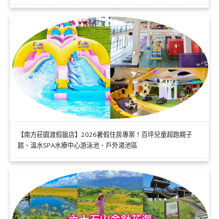
【南方莊園渡假飯店】2026暑假住房專案！百坪兒童超跑親子
館、溫水SPA水療中心游泳池、戶外湯池區