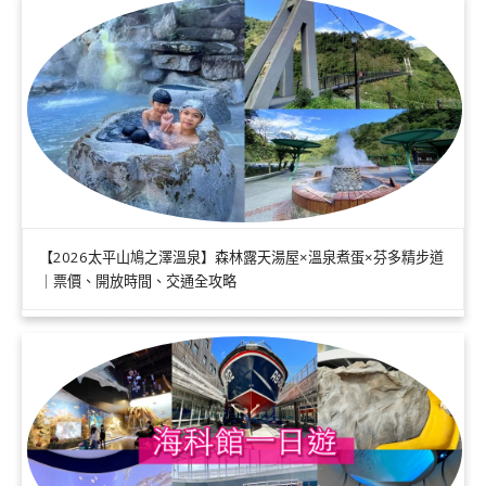
【2026太平山鳩之澤溫泉】森林露天湯屋×溫泉煮蛋×芬多精步道
｜票價、開放時間、交通全攻略