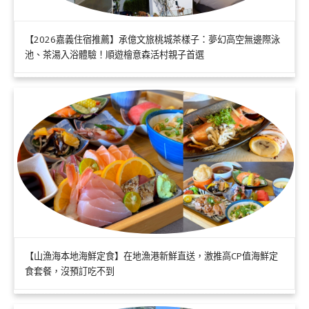
【2026嘉義住宿推薦】承億文旅桃城茶樣子：夢幻高空無邊際泳
池、茶湯入浴體驗！順遊檜意森活村親子首選
【山漁海本地海鮮定食】在地漁港新鮮直送，激推高CP值海鮮定
食套餐，沒預訂吃不到