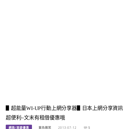
▋超能量WI-UP行動上網分享器▋日本上網分享資訊
超便利~文末有租借優惠哦
網路/旅遊優惠
紫色微笑
2013-07-12
5