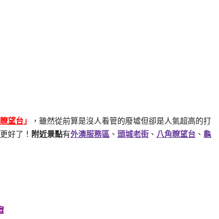
瞭望台
」
，雖然從前算是沒人看管的廢墟但卻是人氣超高的打
更好了！
附近景點
有
外澳服務區
、
頭城老街
、
八角瞭望台
、
龜
宿