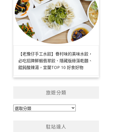
【老豫仔手工水餃】眷村味的美味水餃，
必吃招牌鮮蝦翡翠餃、隱藏版綠藻乾麵、
餛飩酸辣湯，宜蘭TOP 10 好食好物
旅遊分類
旅
遊
分
駐站達人
類