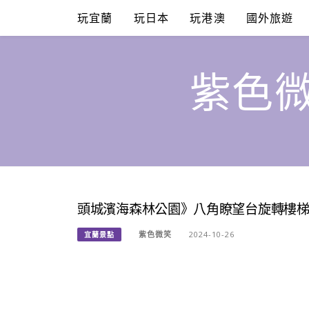
Skip
玩宜蘭
玩日本
玩港澳
國外旅遊
to
content
紫色微
頭城濱海森林公園》八角瞭望台旋轉樓
紫色微笑
2024-10-26
宜蘭景點