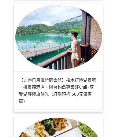
【力麗日月潭哲園會館】檜木打造湖景第
一排景觀酒店，陽台釣魚專案好Chill~享
受湖畔慢旅時光（訂房現折 500元優惠
碼）