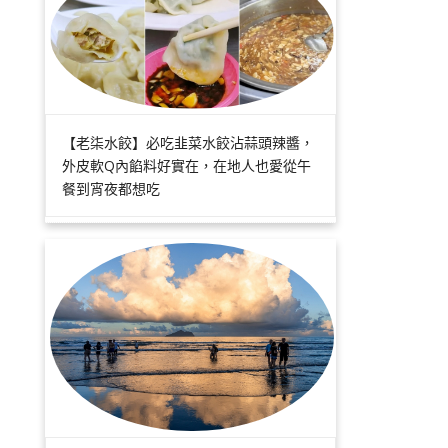
【老柒水餃】必吃韭菜水餃沾蒜頭辣醬，
外皮軟Q內餡料好實在，在地人也愛從午
餐到宵夜都想吃