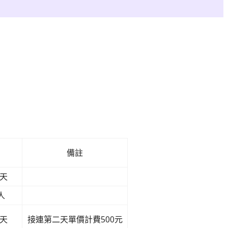
備註
/天
人
/天
接連第二天單價計費500元