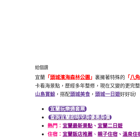
給個讚
宜蘭
「
頭城濱海森林公園
」
裏擁著特殊的
「
八角
卡看海景點，歷經多年整修，現在又變的更完整
山島賞鯨
，搭配
頭城美食
，
頭城一日遊
好好玩!
宜蘭玩樂通套票
查詢宜蘭即時空房優惠房價
熱門
：
宜蘭最新景點
、
宜蘭二日遊
住宿：
宜蘭飯店推薦
、
親子住宿
、
溫泉住