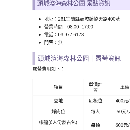
頭城濱海森林公園 景點資訊
地址：261宜蘭縣頭城鎮協天路400號
營業時間：08:00–17:00
電話：
03 977 6173
門票：無
頭城濱海森林公園｜露營資訊
露營費用如下：
單價計
項目
單價
置
營地
每板位
400元
烤肉位
每人
50元/
帳篷(6人份蒙古包)
每頂
600元