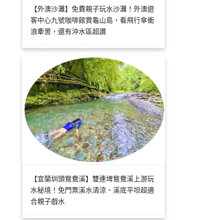
【外澳沙灘】免費親子玩水沙灘！外澳遊
客中心九號咖啡館賞龜山島，看飛行傘衝
浪牽罟，還有沖水區超讚
【宜蘭圳頭鴛鴦溪】雙連埤鴛鴦溪上游玩
水秘境！免門票溪水清涼、溪底平坦超適
合親子戲水