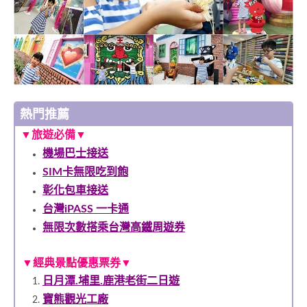
熱門推薦
▼
旅遊必備
▼
機場巴士接送
SIM卡無限吃到飽
彰化包車接送
台灣iPASS 一卡通
無限次數搭乘台灣高鐵周遊券
▼經典景點優惠票券
▼
日月潭.埔里.鹿港老街二日遊
寶熊觀光工廠