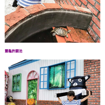
靈龜許願池