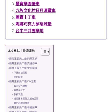
麗寶樂園優惠
九族文化村日月潭纜車
麗寶卡丁車
妮娜巧克力夢想城堡
台中三井雪樂地
本文重點｜快速連結
緞帶王觀光工廠 門票資訊
緞帶王觀光工廠 交通停車
緞帶王觀光工廠 空間環境
戶外必拍景點
室內環境
緞帶王觀光工廠 DIY活動
緞帶染色體驗
緞帶手拉花
參觀工廠
織帶販售區及文創商品區
媽祖許願祈福牆
緞帶王觀光工廠 餐廳菜單