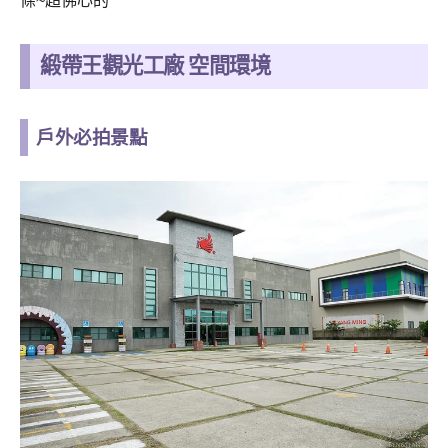
條~超佛心的
緞帶王觀光工廠 空間環境
戶外必拍景點