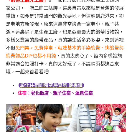
彰化鹿港
「
緞帶王觀光工廠
」
是一家位於
彰濱工業區的一
，一府二鹿三艋舺，這裏自古以來就是台灣的發展
家公司
重鎮，如今是非常熱門的觀光要地，但這趟到鹿港來，卻
是老地方新發現，原來這裏非常適合一家老小、親子共
遊。這裏除了是生產工廠，也是亞洲最大的緞帶博物館，
多樣又豐富的緞帶產品，真的讓生活多彩多姿。來到這裡
不但
免門票，免費停車、就連基本的手染緞帶、綁緞帶與
緞帶飾品DIY也都不用錢
，真的太佛心了。館內多樣設施
非常適合拍照打卡，真的太好玩了，不論晴雨都適合來
哦，一起來首看看吧!
彰化住宿即時空房查詢 優惠價
住宿：
彰化飯店
、
親子住宿
、
溫泉住宿