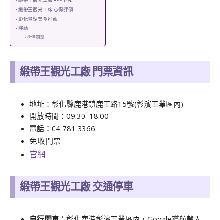
緞帶王觀光工廠 APP下載
緞帶王觀光工廠 心得評價
彰化景點美食推薦
評論
延伸閱讀
緞帶王觀光工廠 門票資訊
地址：彰化縣鹿港鎮鹿工路15號(彰濱工業區內)
開放時間：09:30–18:00
電話：
04 781 3366
免收門票
官網
緞帶王觀光工廠 交通停車
自行開車：
彰化鹿港彰濱工業區內，Google導航輸入