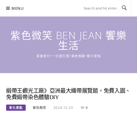
Skip
MENU
to
content
紫色微笑 BEN JEAN 饗樂
生活
深度旅行•一日遊行程•美食推薦•親子景點
緞帶王觀光工廠》亞洲最大織帶展覽館，免費入園、
免費緞帶染色體驗DIY
彰化景點
紫色微笑
2024-12-23
8