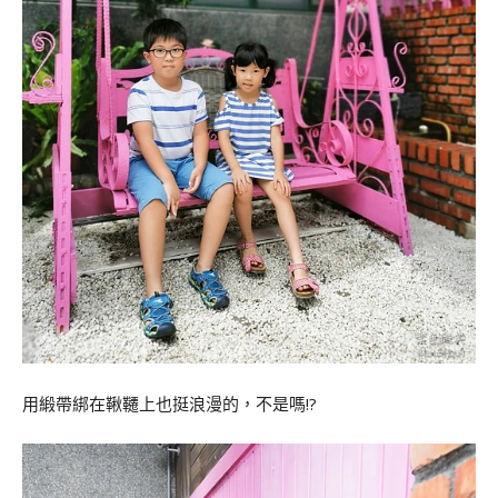
用緞帶綁在鞦韆上也挺浪漫的，不是嗎!?