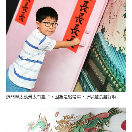
這門聯太應景太有趣了，因為是緞帶嘛，所以越長越好啊