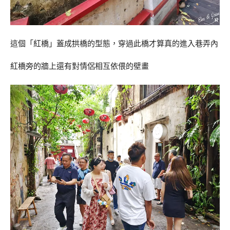
這個「紅橋」蓋成拱橋的型態，穿過此橋才算真的進入巷弄內
紅橋旁的牆上還有對情侶相互依偎的壁畫