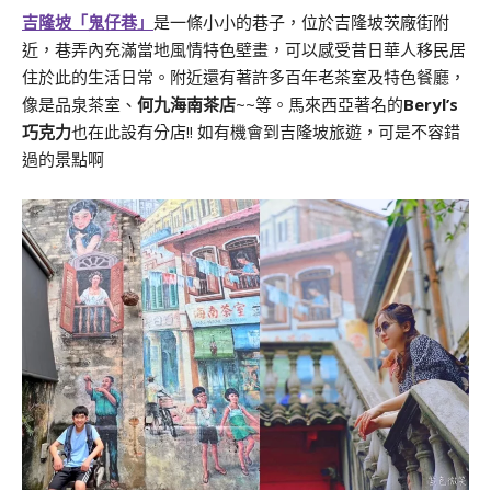
吉隆坡「鬼仔巷」
是一條小小的巷子，位於吉隆坡茨廠街附
近，巷弄內充滿當地風情特色壁畫，可以感受昔日華人移民居
住於此的生活日常。附近還有著許多百年老茶室及特色餐廳，
像是品泉茶室、
何九海南茶店
~~等。馬來西亞著名的
Beryl’s
巧克力
也在此設有分店!! 如有機會到吉隆坡旅遊，可是不容錯
過的景點啊