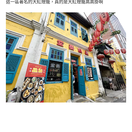
這一區著名的大紅燈籠，真的是大紅燈籠高高掛啊