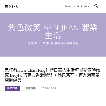
Skip
MENU
to
content
紫色微笑 BEN JEAN 饗樂
生活
深度旅行•一日遊行程•美食推薦•親子景點
鬼仔巷Kwai Chai Hong》昔日華人生活壁畫充滿時代
感 Beryl’s 巧克力香滑濃郁 ，品泉茶室、何九海南茶
店超經典
馬來西亞
紫色微笑
2023-10-07