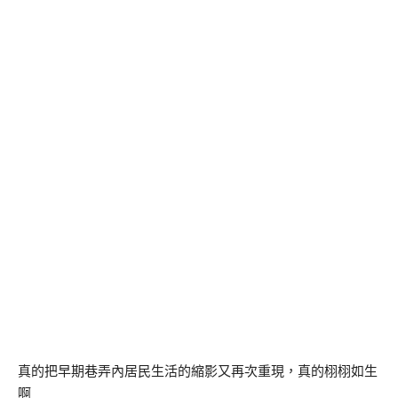
真的把早期巷弄內居民生活的縮影又再次重現，真的栩栩如生
啊