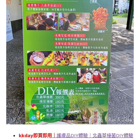
kkday即買即用
｜
護膚品DIY體驗｜北蟲草接菌DIY體驗