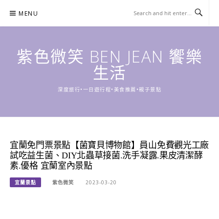
Skip
MENU
to
content
紫色微笑 BEN JEAN 饗樂
生活
深度旅行•一日遊行程•美食推薦•親子景點
宜蘭免門票景點【菌寶貝博物館】員山免費觀光工廠
試吃益生菌、DIY北蟲草接菌.洗手凝露.果皮清潔酵
素.優格 宜蘭室內景點
宜蘭景點
紫色微笑
2023-03-20