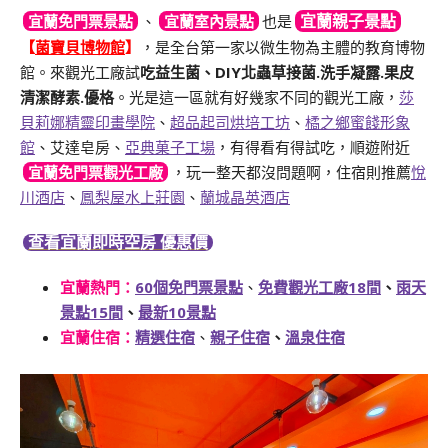
宜蘭親子景點
宜蘭免門票景點
、
宜蘭室內景點
也是
【
菌寶貝博物館
】
，是全台第一家以微生物為主體的教育博物
館。來觀光工廠試
吃益生菌、DIY北蟲草接菌.洗手凝露.果皮
清潔酵素.優格
。光是這一區就有好幾家不同的觀光工廠，
莎
貝莉娜精靈印畫學院
、
超品起司烘培工坊
、
橘之鄉蜜餞形象
館
、艾達皂房、
亞典菓子工場
，有得看有得試吃，順遊附近
宜蘭免門票觀光工廠
，玩一整天都沒問題啊，住宿則推薦
悅
川酒店
、
鳳梨屋水上莊園
、
蘭城晶英酒店
查看宜蘭即時空房 優惠價
宜蘭熱門
：
60個免門票景點
、
免費觀光工廠18間
、
雨天
景點15間
、
最新10景點
宜蘭住宿：
精選住宿
、
親子住宿
、
溫泉住宿