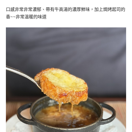
口感非常非常濃郁、帶有牛高湯的濃厚鮮味，加上焗烤起司的
香~~非常溫暖的味道