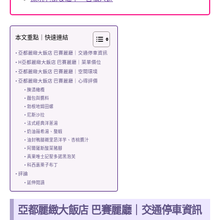
本文重點｜快速連結
亞都麗緻大飯店 巴賽麗廳｜交通停車資訊
H亞都麗緻大飯店 巴賽麗廳｜菜單價位
亞都麗緻大飯店 巴賽麗廳｜空間環境
亞都麗緻大飯店 巴賽麗廳｜心得評價
醃漬橄欖
麵包與醬料
勃根地焗田螺
尼斯沙拉
法式經典洋蔥湯
奶油薇希湯、螯蝦
油封鴨腿襯里昂洋芋、杏桃醬汁
阿爾薩斯酸菜豬腳
真果唯士記聖多諾黑泡芙
科西嘉栗子布丁
評論
延伸閱讀
亞都麗緻大飯店 巴賽麗廳｜交通停車資訊