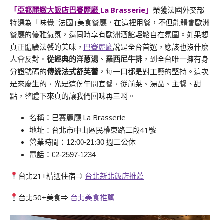
「
亞都麗緻大飯店巴賽麗廳
La Brasserie」
榮獲法國外交部
特選為「味覺 ˙法國｣美食餐廳，在這裡用餐，不但能體會歐洲
餐廳的優雅氣氛，還同時享有歐洲酒館輕鬆自在氛圍。如果想
真正體驗法餐的美味，
巴賽麗廳
說是全台首選，應該也沒什麼
人會反對。
從經典的洋蔥湯
、
羅西尼牛排
，到全台唯一擁有身
分證號碼的
傳統法式舒芙蕾
，每一口都是對工藝的堅持。這次
是來慶生的，光是這份午間套餐，從前菜、湯品、主餐、甜
點，整體下來真的讓我們回味再三啊。
名稱：巴賽麗廳 La Brasserie
地址：台北市中山區民權東路二段41號
營業時間：12:00-21:30 週二公休
電話：02-2597-1234
台北21+精選住宿⇒
台北新北飯店推薦
台北50+美食⇒
台北美食推薦