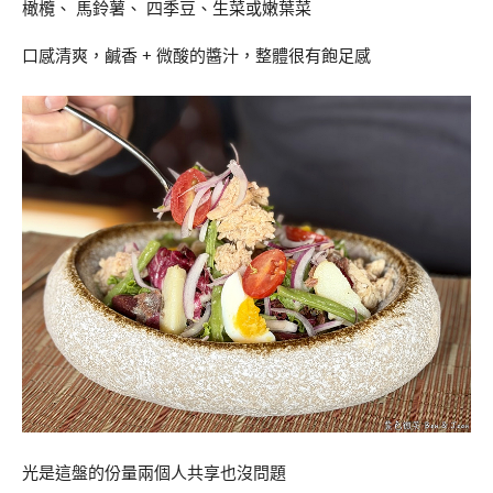
橄欖、 馬鈴薯、 四季豆、生菜或嫩葉菜
口感清爽，鹹香 + 微酸的醬汁，整體很有飽足感
光是這盤的份量兩個人共享也沒問題