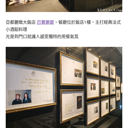
亞都麗緻大飯店
巴賽麗廳
，餐廳位於飯店1樓，主打經典法式
小酒館料理
光是到門口就讓人感受獨特的用餐氣氛