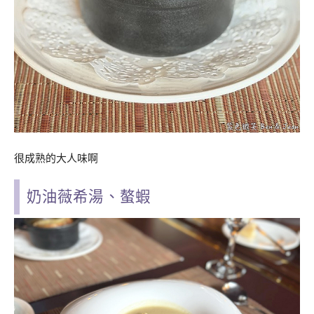
很成熟的大人味啊
奶油薇希湯、螯蝦