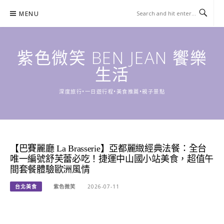
Skip
MENU
to
content
紫色微笑 BEN JEAN 饗樂
生活
深度旅行•一日遊行程•美食推薦•親子景點
【巴賽麗廳 La Brasserie】亞都麗緻經典法餐：全台
唯一編號舒芙蕾必吃！捷運中山國小站美食，超值午
間套餐體驗歐洲風情
台北美食
紫色微笑
2026-07-11