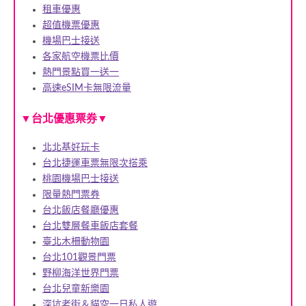
租車優惠
超值機票優惠
機場巴士接送
各家航空機票比價
熱門景點買一送一
高速eSIM卡無限流量
▼
▼
台北優惠票券
北北基好玩卡
台北捷運車票無限次搭乘
桃園機場巴士接送
限量熱門票券
台北飯店餐廳優惠
台北雙層餐車飯店套餐
臺北木柵動物園
台北101觀景門票
野柳海洋世界門票
台北兒童新樂園
深坑老街＆貓空一日私人遊