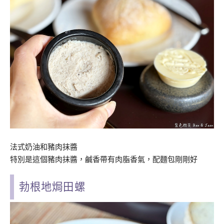
法式奶油和豬肉抹醬
特別是這個豬肉抹醬，鹹香帶有肉脂香氣，配麵包剛剛好
勃根地焗田螺