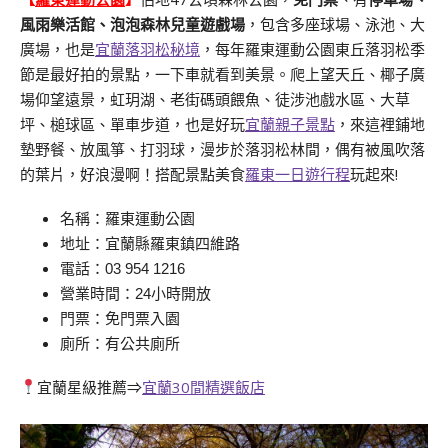
風雨樂活館、泡泡森林兒童遊戲場
，包含多座球場、泳池、大
廣場，也是
宜蘭落羽松秘境
，每年羅東運動公園東丘落羽松季
節是最好拍的景點，一下車就看到美景。爬上望天丘、椰子廣
場仰望遠景，虹玥湖、老街碼頭餵魚、徒涉池戲水區、大草
坪、槌球區、單車步道，也是好玩
宜蘭親子景點
，來這裡鋪地
墊野餐、放風箏、打羽球，漫步於落羽松林間，偶有被風吹落
的葉片，好浪漫啊！搭配景點美食
羅東一日遊行程
玩起來!
名稱：羅東運動公園
地址：宜蘭縣羅東鎮四維路
電話：
03 954 1216
營業時間：24小時開放
門票：免門票入園
廁所：有公共廁所
宜蘭星級推薦⇒
宜蘭30間精選飯店