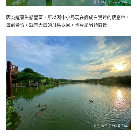
因為這裏生態豐富，所以湖中小島現在變成白鷺鷥的棲息地，
每到黃昏，就有大量的飛鳥返回，也算是另類奇景