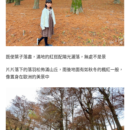
既使葉子落盡，滿地的紅搭配陽光灑落，無處不是景
片片落下的落羽松佈滿山丘，雨後地面有如秋冬的楓紅一般，
像置身在歐洲的美景中