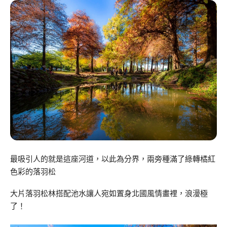
最吸引人的就是這座河道，以此為分界，兩旁種滿了綠轉橘紅
色彩的落羽松
大片落羽松林搭配池水讓人宛如置身北國風情畫裡，浪漫極
了！