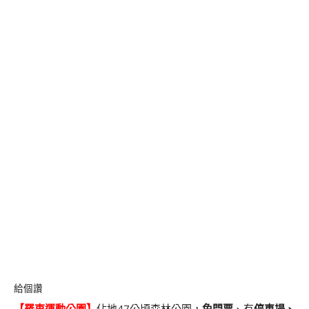
給個讚
【
羅東運動公園
】
佔地47公頃森林公園，
免門票
、有
停車場、