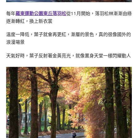
每年
羅東運動公園東丘落羽松
從11月開始，落羽松林漸漸由綠
逐漸轉紅，換上新衣裳
溫度一降低，葉子就會再更紅，漸層的景色，真的很像國外的
浪漫場景
天氣好時，葉子反射著金黃亮光，就像置身天堂一樣閃耀動人