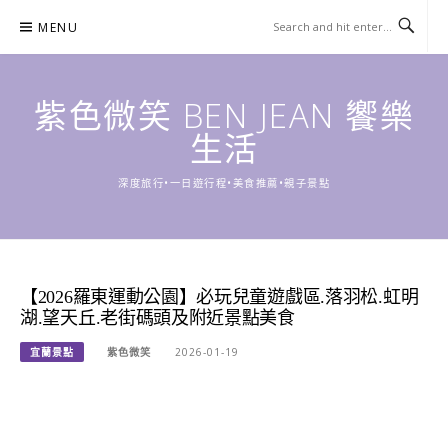
Skip
MENU
to
content
紫色微笑 BEN JEAN 饗樂
生活
深度旅行•一日遊行程•美食推薦•親子景點
【2026羅東運動公園】必玩兒童遊戲區.落羽松.虹明
湖.望天丘.老街碼頭及附近景點美食
宜蘭景點
紫色微笑
2026-01-19