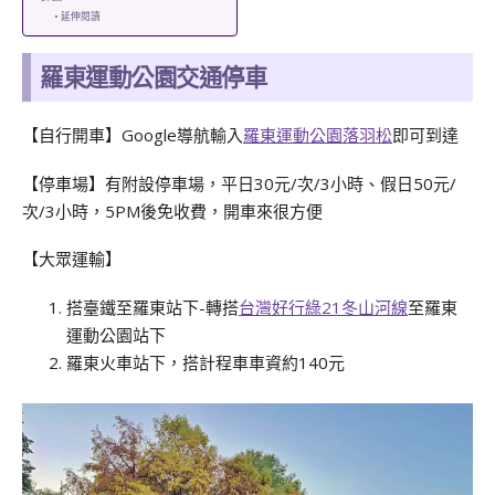
延伸閱讀
羅東運動公園交通停車
【自行開車】Google導航輸入
羅東運動公園落羽松
即可到達
【停車場】有附設停車場，平日30元/次/3小時、假日50元/
次/3小時，5PM後免收費，開車來很方便
【大眾運輸】
搭臺鐵至羅東站下-轉搭
台灣好行綠21冬山河線
至羅東
運動公園站下
羅東火車站下，搭計程車車資約140元