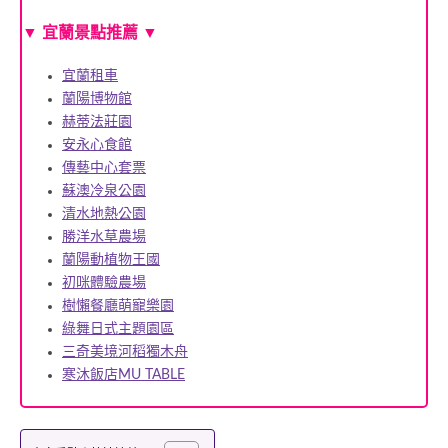
▼
宜蘭景點推薦
▼
宜蘭租車
蘭陽博物館
赫蒂法莊園
安永心食館
傳藝中心套票
蘇澳冷泉公園
清水地熱公園
勝洋水草農場
蘭陽動植物王國
初咪體驗農場
樹懶餐廳萌寵樂園
綠舞日式主題園區
三奇美境河稻獨木舟
寒沐飯店MU TABLE