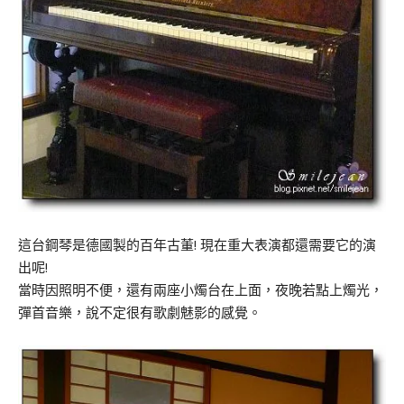
這台鋼琴是德國製的百年古董! 現在重大表演都還需要它的演
出呢!
當時因照明不便，還有兩座小燭台在上面，夜晚若點上燭光，
彈首音樂，說不定很有歌劇魅影的感覺。