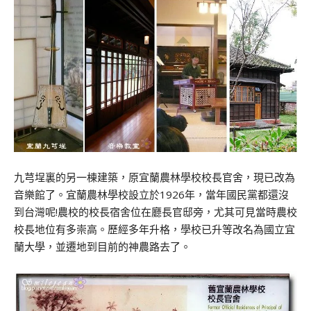
九芎埕裏的另一棟建築，原宜蘭農林學校校長官舍，現已改為
音樂館了。宜蘭農林學校設立於1926年，當年國民黨都還沒
到台灣呢!農校的校長宿舍位在廳長官邸旁，尤其可見當時農校
校長地位有多崇高。歷經多年升格，學校已升等改名為國立宜
蘭大學，並遷地到目前的神農路去了。