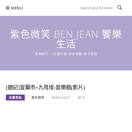
Skip
MENU
to
content
紫色微笑 BEN JEAN 饗樂
生活
深度旅行•一日遊行程•美食推薦•親子景點
[遊記]宜蘭市+九芎埕-音樂館(影片)
宜蘭景點
紫色微笑
2008-04-01
2