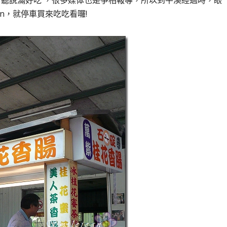
聽說滿好吃 ，很多媒体也是爭相報導，所以到平溪經過時，眼
en，就停車買來吃吃看囉!