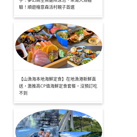
驗！順遊檜意森活村親子首選
【山漁海本地海鮮定食】在地漁港新鮮直
送，激推高CP值海鮮定食套餐，沒預訂吃
不到