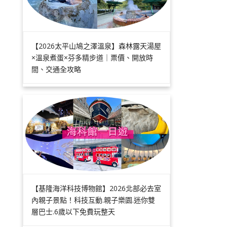
【2026太平山鳩之澤溫泉】森林露天湯屋
×溫泉煮蛋×芬多精步道｜票價、開放時
間、交通全攻略
【基隆海洋科技博物館】2026北部必去室
內親子景點！科技互動.親子樂園.迷你雙
層巴士.6歲以下免費玩整天