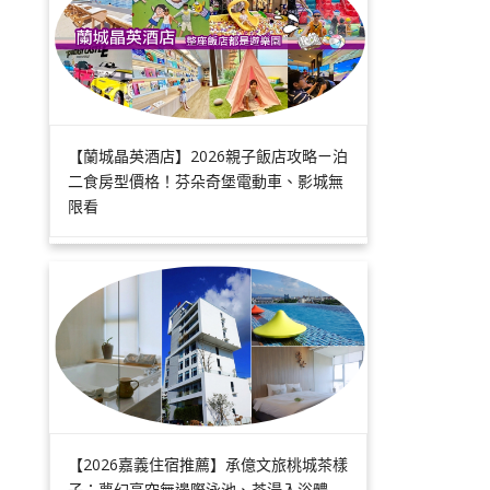
【蘭城晶英酒店】2026親子飯店攻略ㄧ泊
二食房型價格！芬朵奇堡電動車、影城無
限看
【2026嘉義住宿推薦】承億文旅桃城茶樣
子：夢幻高空無邊際泳池、茶湯入浴體