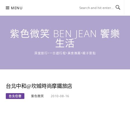
Skip
MENU
to
content
紫色微笑 BEN JEAN 饗樂
生活
深度旅行•一日遊行程•美食推薦•親子景點
台北中和@坎城時尚摩鐵旅店
台北住宿
紫色微笑
2010-08-16