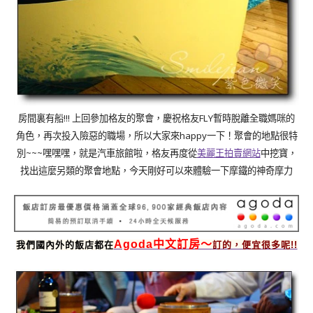
!!!
FLY
房間裏有船
上回參加格友的聚會，慶祝格友
暫時脫離全職媽咪的
happy
角色，再次投入險惡的職場，所以大家來
一下！聚會的地點很特
~~~
別
嘿嘿嘿，就是汽車旅館啦，
格友再度從
美麗王拍賣網站
中挖寶，
找出這麼另類的聚會地點，今天剛好可以來體驗一下摩鐵的神奇摩力
Agoda中文訂房～
我們國內外的飯店都在
訂的，便宜很多呢!!