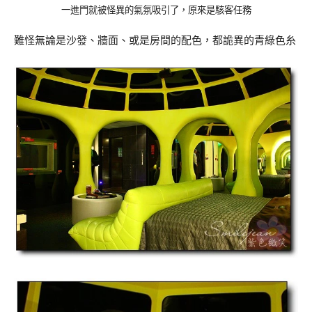
一進門就被怪異的氣氛吸引了，原來是駭客任務
難怪無論是沙發、牆面、或是房間的配色，都詭異的青綠色糸