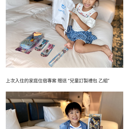
上次入住的家庭住宿專案 贈送 “兒童訂製禮包 乙組”