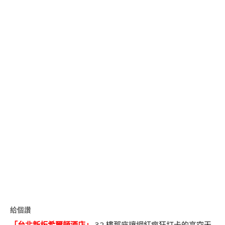
給個讚
「
台北新板希爾頓酒店
」
32 樓那座讓網紅瘋狂打卡的高空天