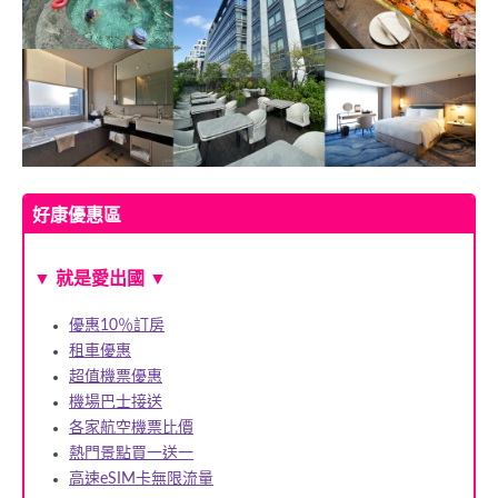
好康優惠區
▼ 就是愛出國 ▼
優惠10％訂房
租車優惠
超值機票優惠
機場巴士接送
各家航空機票比價
熱門景點買一送一
高速eSIM卡無限流量