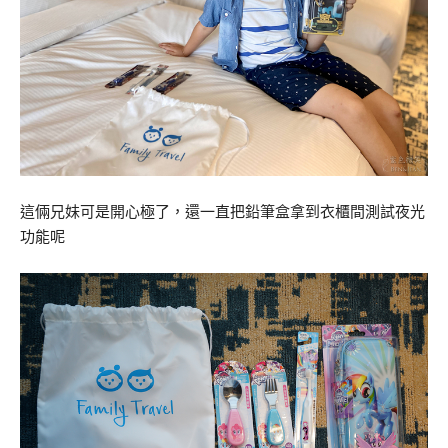
這倆兄妹可是開心極了，還一直把鉛筆盒拿到衣櫃間測試夜光
功能呢