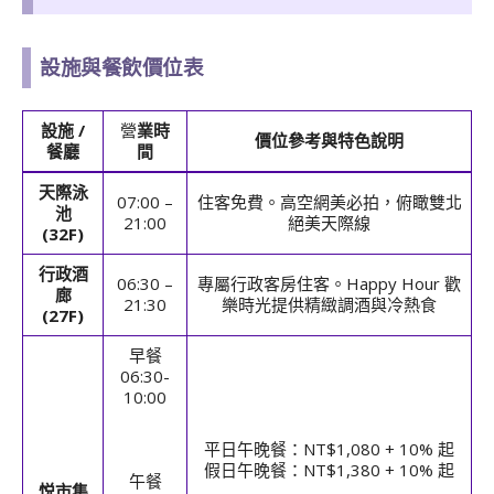
設施與餐飲價位表
設施 /
營
業時
價位參考與特色說明
餐廳
間
天際泳
07:00 –
住客免費。高空網美必拍，俯瞰雙北
池
21:00
絕美天際線
(32F)
行政酒
06:30 –
專屬行政客房住客。Happy Hour 歡
廊
21:30
樂時光提供精緻調酒與冷熱食
(27F)
早餐
06:30-
10:00
平日午晚餐：NT$1,080 + 10% 起
假日午晚餐：NT$1,380 + 10% 起
午餐
悦市集