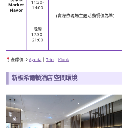
11:30-
Market
14:00
Flavor
(實際依現場主題活動餐價為準)
晚餐
17:30-
21:00
查房價⇒
Agoda
｜
Trip
｜
Klook
新板希爾頓酒店 空間環境