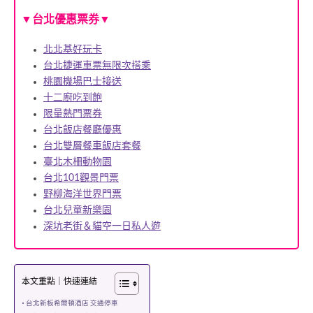
▼
▼
台北優惠票券
北北基好玩卡
台北捷運車票無限次搭乘
桃園機場巴士接送
十二廚吃到飽
限量熱門票券
台北飯店餐廳優惠
台北雙層餐車飯店套餐
臺北木柵動物園
台北101觀景門票
野柳海洋世界門票
台北兒童新樂園
深坑老街＆貓空一日私人遊
本文重點｜快速連結
台北新板希爾頓酒店 交通停車