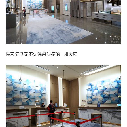
恢宏氣派又不失
溫馨舒適的
一樓大廳