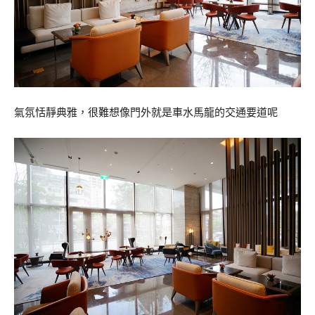
氣氛恬靜典雅，很難想像門外就是車水馬龍的交通要道呢