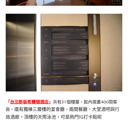
「
台北新板希爾頓酒店
」
共有31個樓層，館內規畫400間客
還有獨棟三層樓的宴會廳、兩間餐廳、大堂酒吧與行
房，
政酒廊。頂樓的天際泳池，可是熱門IG打卡點呢