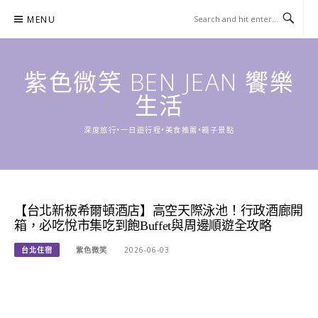
Skip
MENU
to
content
紫色微笑 BEN JEAN 饗樂
生活
深度旅行•一日遊行程•美食推薦•親子景點
【台北新板希爾頓酒店】高空天際泳池！行政酒廊開
箱，必吃悅市集吃到飽Buffet與周邊順遊全攻略
台北住宿
紫色微笑
2026-06-03