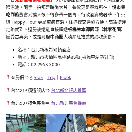
際泳池，隨手一拍都是時尚大片！餐飲更是靈魂所在，
悅市集
吃到飽
豐富到讓人恨不得多帶一個胃，行政酒廊的奢華下午茶
與 Happy Hour 更是療癒首選。住這裡交通超方便，高鐵捷運
走路就到。退房後還能直接順遊
板橋林本源園邸（林家花園）
感受古典美，或是到
府中商圈
大啖網紅推薦的必吃美食。
名稱：台北新板希爾頓酒店
地址：新北市板橋區民權路88號(板橋車站斜對面)
電話：02 2958 3000
查房價⇒
Agoda
｜
Trip
｜
Klook
台北21+精選飯店⇒
台北新北飯店推薦
台北50+特色美食⇒
台北新北美食推薦