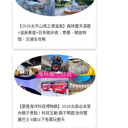
【2026太平山鳩之澤溫泉】森林露天湯屋
×溫泉煮蛋×芬多精步道｜票價、開放時
間、交通全攻略
【基隆海洋科技博物館】2026北部必去室
內親子景點！科技互動.親子樂園.迷你雙
層巴士.6歲以下免費玩整天