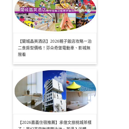
【蘭城晶英酒店】2026親子飯店攻略ㄧ泊
二食房型價格！芬朵奇堡電動車、影城無
限看
【2026嘉義住宿推薦】承億文旅桃城茶樣
子：夢幻高空無邊際泳池、茶湯入浴體