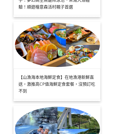
驗！順遊檜意森活村親子首選
【山漁海本地海鮮定食】在地漁港新鮮直
送，激推高CP值海鮮定食套餐，沒預訂吃
不到