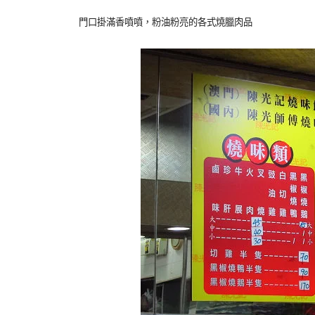
門口掛滿香噴噴，粉油粉亮的各式
燒臘肉品