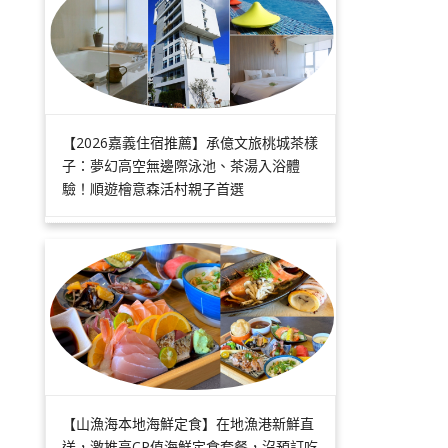
【2026嘉義住宿推薦】承億文旅桃城茶樣
子：夢幻高空無邊際泳池、茶湯入浴體
驗！順遊檜意森活村親子首選
【山漁海本地海鮮定食】在地漁港新鮮直
送，激推高CP值海鮮定食套餐，沒預訂吃