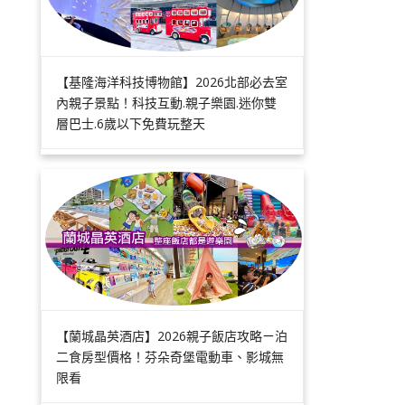
【基隆海洋科技博物館】2026北部必去室
內親子景點！科技互動.親子樂園.迷你雙
層巴士.6歲以下免費玩整天
【蘭城晶英酒店】2026親子飯店攻略ㄧ泊
二食房型價格！芬朵奇堡電動車、影城無
限看