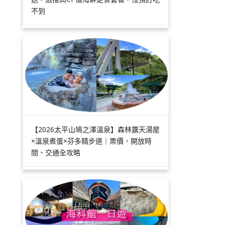
不到
【2026太平山鳩之澤溫泉】森林露天湯屋
×溫泉煮蛋×芬多精步道｜票價、開放時
間、交通全攻略