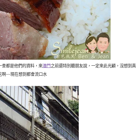
一查都是他們的資料，來
澳門
之前還特別聽朋友說，一定來此光顧，沒想到真
吃啊
~~
現在想到都會流口水