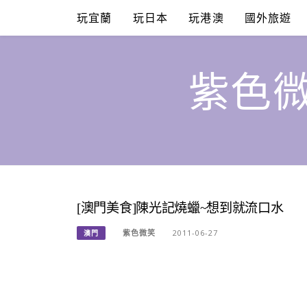
Skip
玩宜蘭
玩日本
玩港澳
國外旅遊
to
content
紫色微
[澳門美食]陳光記燒蠟~想到就流口水
紫色微笑
2011-06-27
澳門