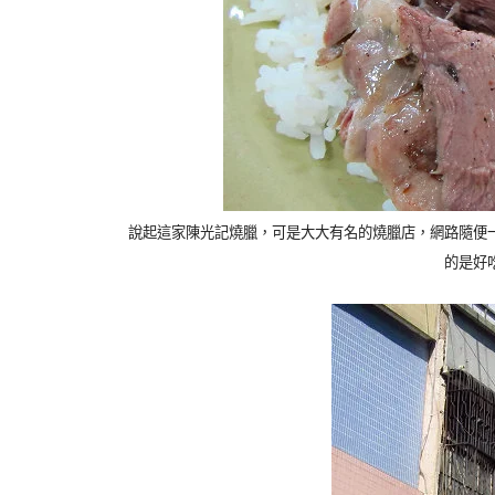
說起這家陳光記
燒臘，可是大大有名的燒臘店，網路隨便
的是好