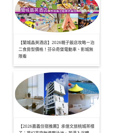
【蘭城晶英酒店】2026親子飯店攻略ㄧ泊
二食房型價格！芬朵奇堡電動車、影城無
限看
【2026嘉義住宿推薦】承億文旅桃城茶樣
子：夢幻高空無邊際泳池、茶湯入浴體