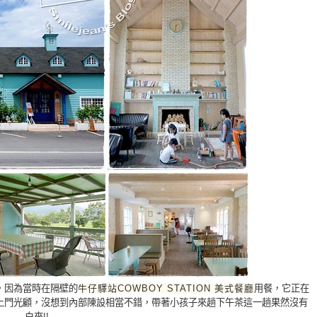
，因為當時在隔壁的
牛仔驛站COWBOY STATION 美式餐廳
用餐，它正在
上門光顧，沒想到內部陳設相當不錯，帶著小孩子來趟下午茶這一趟果然沒有
白來!!