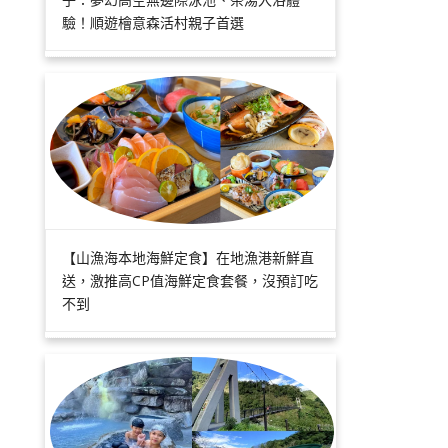
驗！順遊檜意森活村親子首選
【山漁海本地海鮮定食】在地漁港新鮮直
送，激推高CP值海鮮定食套餐，沒預訂吃
不到