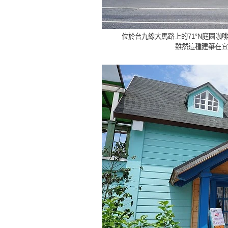
位於台九線大馬路上的71°N庭園咖
雖然這種建築在宜