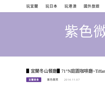
Skip
玩宜蘭
玩日本
玩港澳
國外旅遊
to
content
紫色微
▋宜蘭冬山餐廳▋71°N庭園咖啡廳~Tif
紫色微笑
2014-11-07
宜蘭美食