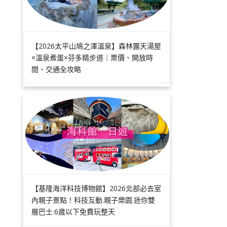
【2026太平山鳩之澤溫泉】森林露天湯屋
×溫泉煮蛋×芬多精步道｜票價、開放時
間、交通全攻略
【基隆海洋科技博物館】2026北部必去室
內親子景點！科技互動.親子樂園.迷你雙
層巴士.6歲以下免費玩整天