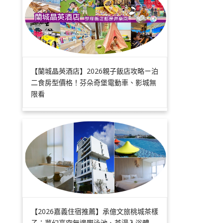
【蘭城晶英酒店】2026親子飯店攻略ㄧ泊
二食房型價格！芬朵奇堡電動車、影城無
限看
【2026嘉義住宿推薦】承億文旅桃城茶樣
子：夢幻高空無邊際泳池、茶湯入浴體