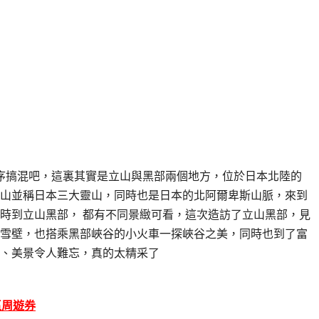
序搞混吧，這裏其實是立山與黑部兩個地方，位於日本北陸的
山並稱日本三大靈山，同時也是日本的北阿爾卑斯山脈，來到
時到立山黑部， 都有不同景緻可看，這次造訪了立山黑部，見
雪壁，也搭乘黑部峽谷的小火車一探峽谷之美，同時也到了富
、美景令人難忘，真的太精采了
區周遊券