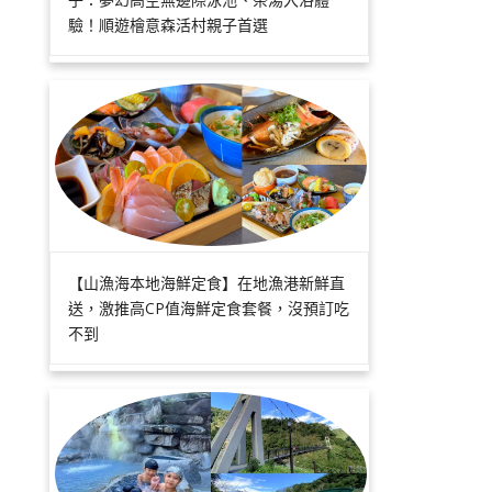
驗！順遊檜意森活村親子首選
【山漁海本地海鮮定食】在地漁港新鮮直
送，激推高CP值海鮮定食套餐，沒預訂吃
不到