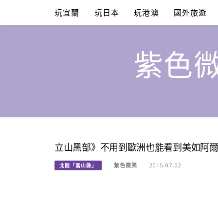
Skip
玩宜蘭
玩日本
玩港澳
國外旅遊
to
content
紫色微
立山黑部》不用到歐洲也能看到美如阿
紫色微笑
2015-07-02
北陸「富山縣」