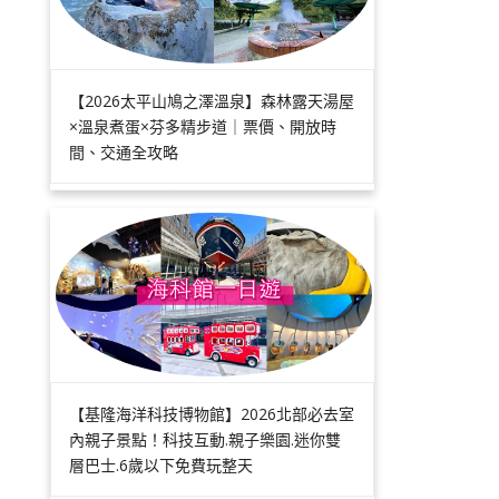
【2026太平山鳩之澤溫泉】森林露天湯屋
×溫泉煮蛋×芬多精步道｜票價、開放時
間、交通全攻略
【基隆海洋科技博物館】2026北部必去室
內親子景點！科技互動.親子樂園.迷你雙
層巴士.6歲以下免費玩整天