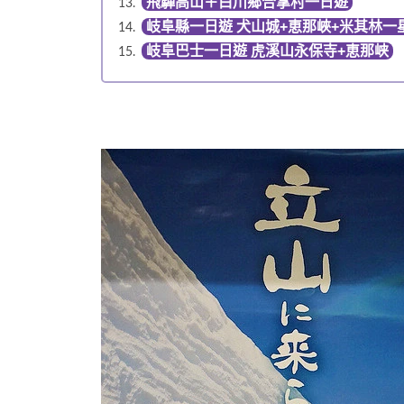
飛驒高山＋白川鄉合掌村一日遊
岐阜縣一日遊 犬山城+恵那峽+米其林一
岐阜巴士一日遊 虎溪山永保寺+恵那峡