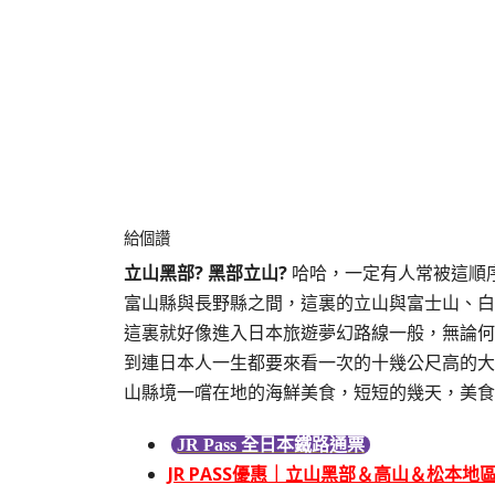
給個讚
立山黑部? 黑部立山?
哈哈，一定有人常被這順
富山縣與長野縣之間，這裏的立山與富士山、白
這裏就好像進入日本旅遊夢幻路線一般，無論何
到連日本人一生都要來看一次的十幾公尺高的大
山縣境一嚐在地的海鮮美食，短短的幾天，美食
JR Pass 全日本鐵路通票
JR PASS優惠｜立山黑部＆高山＆松本地