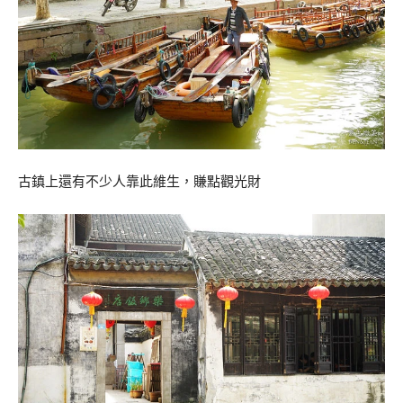
古鎮上還有不少人靠此維生，賺點觀光財