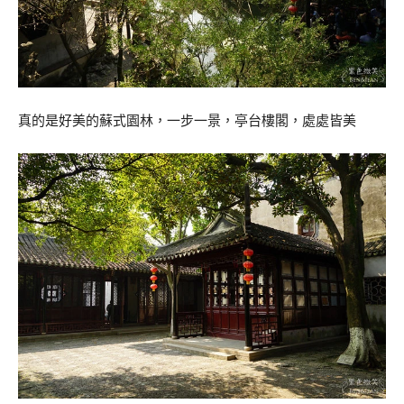
真的是好美的蘇式園林，一步一景，亭台樓閣，處處皆美