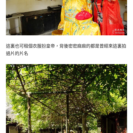
這裏也可租個衣服扮皇帝，背後密密麻麻的都是曾經來這裏拍
過片的片名