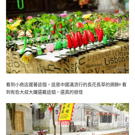
看到小商店擺著這個，這是中國滿流行的長花長草的頭飾!! 看
到有些大叔大嬸還戴這個，還真的很怪