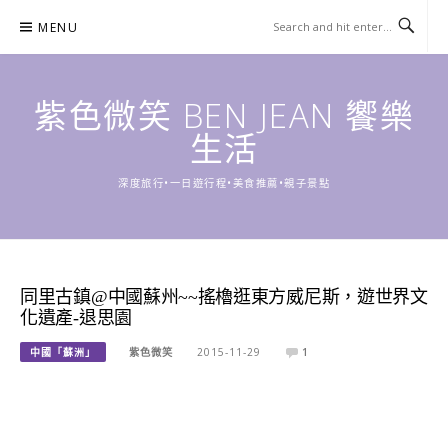
Skip
MENU
to
content
紫色微笑 BEN JEAN 饗樂
生活
深度旅行•一日遊行程•美食推薦•親子景點
同里古鎮@中國蘇州~~搖櫓逛東方威尼斯，遊世界文
化遺產-退思園
中國「蘇洲」
紫色微笑
2015-11-29
1