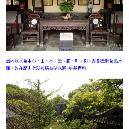
園內以水為中心，山、亭、堂、廊、軒、榭、舫都全部緊貼水
面，故在歷史上就被稱為貼水園~維基百科