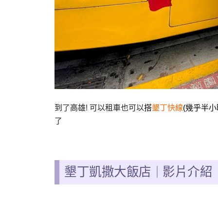
到了高雄! 可以租車也可以
搭
墾丁快線
(幾乎半小
了
墾丁凱撒大飯店
影片介紹
｜