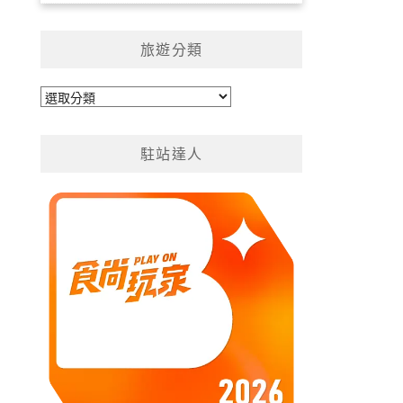
旅遊分類
旅
遊
分
駐站達人
類