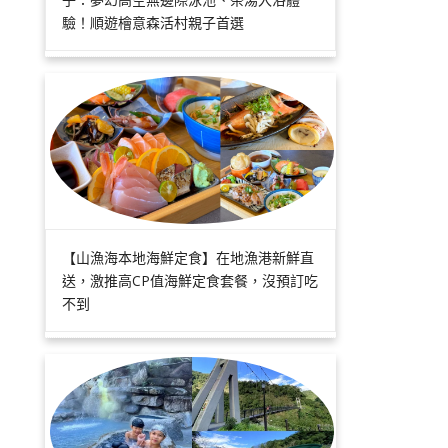
驗！順遊檜意森活村親子首選
【山漁海本地海鮮定食】在地漁港新鮮直
送，激推高CP值海鮮定食套餐，沒預訂吃
不到