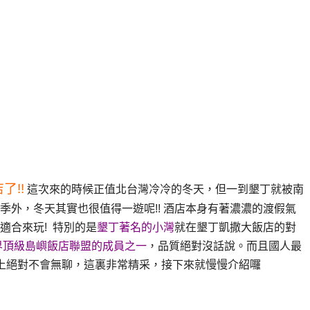
了!!
這次來的時候正值北台灣冷冷的冬天，但一到墾丁就被南
旺季外，冬天其實也很值得一遊呢!! 酒店本身有著濃濃的渡假氣
適合來玩! 特別的是
墾丁著名的小灣
就在墾丁凱撒大飯店的對
界頂級島嶼飯店聯盟的成員之一
，品質絕對沒話說。而且國人最
晚上絕對不會無聊，這裏非常精采，接下來就慢慢介紹囉