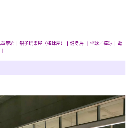
童攀岩 | 親子玩樂屋（棒球屋） | 健身房 | 桌球／撞球 | 電
卡
｜