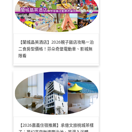
【蘭城晶英酒店】2026親子飯店攻略ㄧ泊
二食房型價格！芬朵奇堡電動車、影城無
限看
【2026嘉義住宿推薦】承億文旅桃城茶樣
子：夢幻高空無邊際泳池、茶湯入浴體