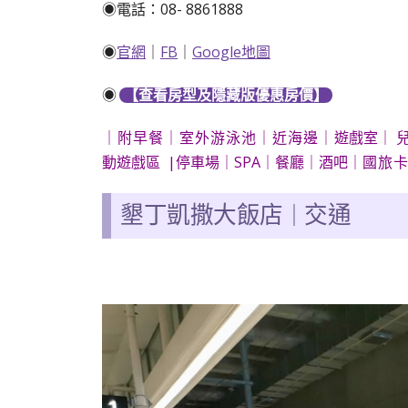
◉電話：
08- 8861888
◉
官網
｜
FB
｜
Google地圖
◉
【查看房型及隱藏版優惠房價】
遊戲室
兒
｜附早餐｜室外游泳池｜近海邊
｜
｜
動遊戲區 |停車場｜SPA｜餐廳｜酒吧｜
國旅
墾丁凱撒大飯店
交通
｜