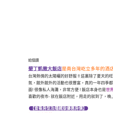
給個讚
墾丁凱撒大飯店
是南台灣屹立多年的酒店
台灣熱情的太陽曬的好舒服 !! 這裏除了夏天的
氛，館外館外的活動也很豐富，真的一年四季都
面! 很像私人海灘，非常方便 ! 飯店本身也是
世
喜歡的夜市- 就在飯店附近，用走的就到了，
【查看房型及隱藏版優惠房價】