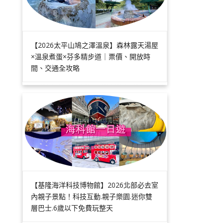
【2026太平山鳩之澤溫泉】森林露天湯屋
×溫泉煮蛋×芬多精步道｜票價、開放時
間、交通全攻略
【基隆海洋科技博物館】2026北部必去室
內親子景點！科技互動.親子樂園.迷你雙
層巴士.6歲以下免費玩整天