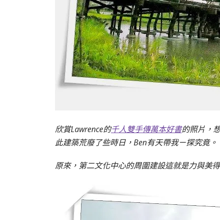
欣賞Lawrence的
千人雙手傳萬本好書
的照片，
此建築荒廢了些時日，Ben有天帶我ㄧ探究竟。
原來，第二文化中心的周圍建設這就是力與美得