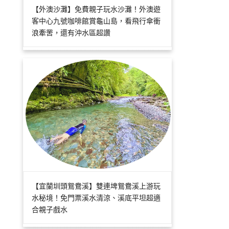
【外澳沙灘】免費親子玩水沙灘！外澳遊
客中心九號咖啡館賞龜山島，看飛行傘衝
浪牽罟，還有沖水區超讚
【宜蘭圳頭鴛鴦溪】雙連埤鴛鴦溪上游玩
水秘境！免門票溪水清涼、溪底平坦超適
合親子戲水