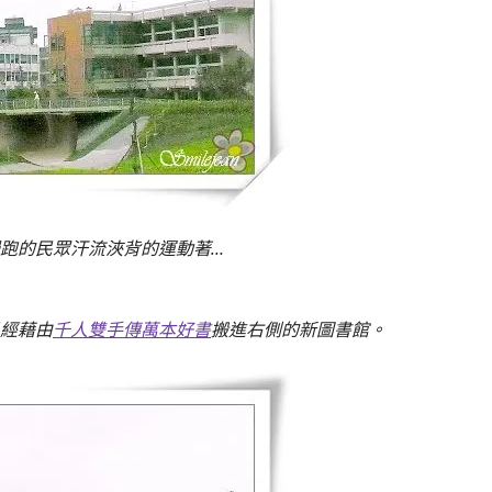
跑的民眾汗流浹背的運動著…
經藉由
千人雙手傳萬本好書
搬進右側的新圖書館。