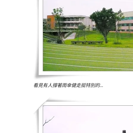
看見有人撐著雨傘健走挺特別的…