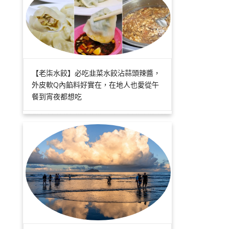
【老柒水餃】必吃韭菜水餃沾蒜頭辣醬，
外皮軟Q內餡料好實在，在地人也愛從午
餐到宵夜都想吃