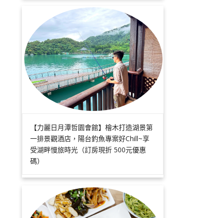
【力麗日月潭哲園會館】檜木打造湖景第
一排景觀酒店，陽台釣魚專案好Chill~享
受湖畔慢旅時光（訂房現折 500元優惠
碼）