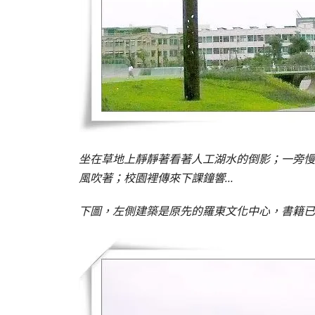
坐在草地上靜靜著看著人工湖水的倒影；一旁慢
風吹著；校園裡傳來下課鐘響…
下圖，左側建築是原先的羅東文化中心，書籍已