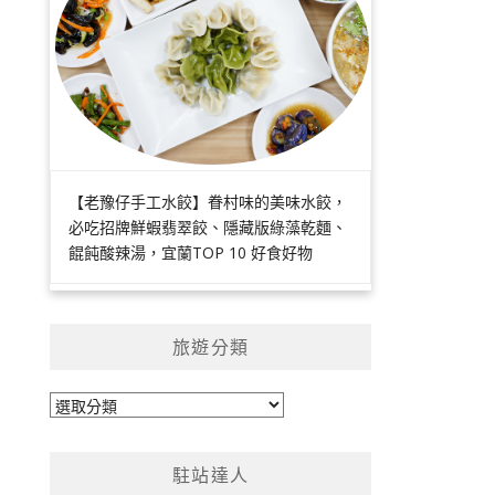
【老豫仔手工水餃】眷村味的美味水餃，
必吃招牌鮮蝦翡翠餃、隱藏版綠藻乾麵、
餛飩酸辣湯，宜蘭TOP 10 好食好物
旅遊分類
旅
遊
分
駐站達人
類