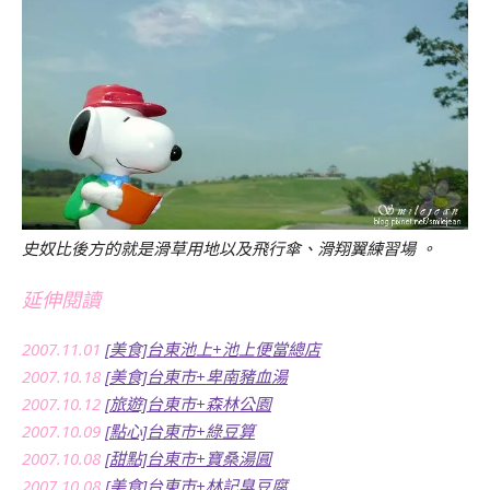
史奴比後方的就是滑草用地以及飛行傘、滑翔翼練習場 。
延伸閱讀
2007.11.01
[美食]台東池上+池上便當總店
2007.10.18
[美食]台東市+卑南豬血湯
2007.10.12
[旅遊]台東市+森林公園
2007.10.09
[點心]台東市+綠豆算
2007.10.08
[甜點]台東市+寶桑湯圓
2007.10.08
[美食]台東市+林記臭豆腐