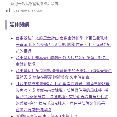
歡迎一起點擊星號參與評論唷！
POST VIEWS:
37,050
延伸閱讀
台東景點》太麻里金針山 台東金針花季 小百岳雙乳峰
一覽眾山小 含交通 行程 景點 地圖 住宿，山、海與金針
花的相遇
台東景點》知本天山農場～超大片的金針花海，5~7月
金針花秘境
台東景點》多良車站 全臺灣最美的火車站 山海藍天景色
渾然天成 地點在那裏 附近美食 火車時刻表
【台東熱門旅遊景點】比西里岸看幾米、旗魚餐廳吃曼
波魚凍、成功漁港來賞鯨豚、部落原住民的風味餐+補
魚+竹筏乘風破浪、泡溫泉趣、東管處春冷氣玩互動式
的體驗~台11線海洋風光迷人、原住民部落文化精采｜
台灣好行東部海岸線
[旅遊]台東沿岸.東河包子 +水往上流