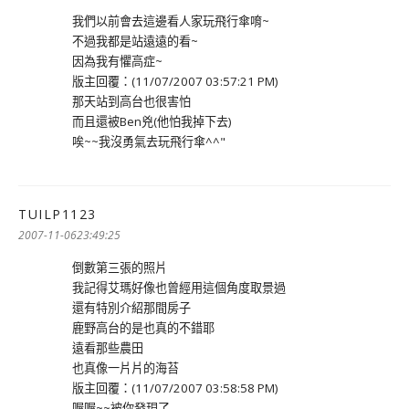
我們以前會去這邊看人家玩飛行傘唷~
不過我都是站遠遠的看~
因為我有懼高症~
版主回覆：(11/07/2007 03:57:21 PM)
那天站到高台也很害怕
而且還被Ben兇(他怕我掉下去)
唉~~我沒勇氣去玩飛行傘^^"
TUILP1123
表
示:
2007-11-0623:49:25
倒數第三張的照片
我記得艾瑪好像也曾經用這個角度取景過
還有特別介紹那間房子
鹿野高台的是也真的不錯耶
遠看那些農田
也真像一片片的海苔
版主回覆：(11/07/2007 03:58:58 PM)
喔喔~~被你發現了