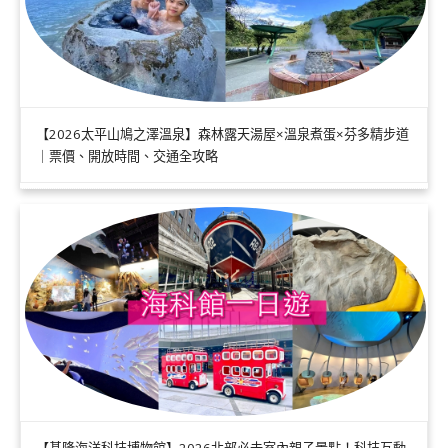
【2026太平山鳩之澤溫泉】森林露天湯屋×溫泉煮蛋×芬多精步道
｜票價、開放時間、交通全攻略