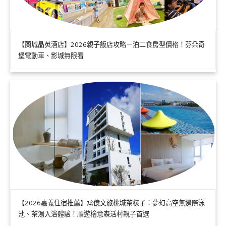
【蘭城晶英酒店】2026親子飯店攻略ㄧ泊二食房型價格！芬朵奇
堡電動車、影城無限看
【2026嘉義住宿推薦】承億文旅桃城茶樣子：夢幻高空無邊際泳
池、茶湯入浴體驗！順遊檜意森活村親子首選