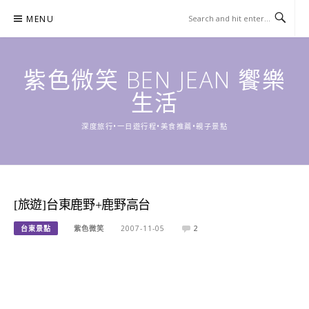
Skip
MENU
to
content
紫色微笑 BEN JEAN 饗樂
生活
深度旅行•一日遊行程•美食推薦•親子景點
[旅遊]台東鹿野+鹿野高台
台東景點
紫色微笑
2007-11-05
2