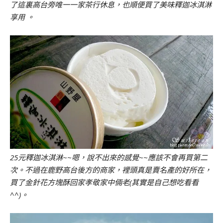
了這裏高台旁唯一一家茶行休息，也順便買了美味釋迦冰淇淋
享用 。
25元釋迦冰淇淋~~嗯，說不出來的感覺~~應該不會再買第二
次。不過在鹿野高台後方的商家，裡頭真是賣名產的好所在，
買了金針花方塊酥回家孝敬家中倆老(其實是自己想吃看看
^^)。