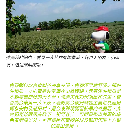
往高地的途中，看見一大片的有趣農地，各位大朋友，小朋
友，這是鳳梨田哦 !
鹿野鄉位於台東縱谷加拿典溪、鹿寮溪至鹿野溪之間的
沖積扇，並向東延伸至海岸山脈稜線。鹿寮溪沖積扇是
本鄉農業開發的大本營，滿清末代知州胡鐵花先生，曾
譽為台東第一大平原。鹿野高台觀光茶園主要位於鹿野
鄉永安村及龍田村，是台東縣境開發較早的茶農區，高
台觀光茶園居高臨下，視野甚佳，可近賞整齊美麗的綠
色茶園風光外，也可遠眺花東縱谷以及龍田河階上方整
的農田景緻 。