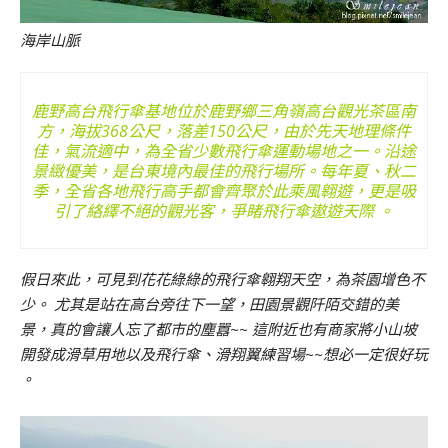
海岸山脈
鹿野高台飛行傘基地位於鹿野鄉三角嶺高台觀光茶區南
方，海拔368公尺，落差150公尺，由於先天地理條件
佳，氣流適中，為全省少數飛行傘運動場地之一。沿途
景緻優美，是台東境內最佳的飛行場所。每年夏、秋二
季，全省各地飛行高手都會齊聚於此乘風翱遊，更是吸
引了絡繹不絕的觀光客，爭睹飛行傘遨遊天際 。
假日來此，可見到花花綠綠的飛行傘翱翔天空，為茶園增色不
少。 尤其是站在高台旁往下一望，田園景觀阡陌交錯的美
景，真的會讓人忘了都市的塵囂~~ 這附近也有商家將小山坡
開發成滑草用地以及飛行傘、滑翔翼練習場~~想必一定很好玩
。