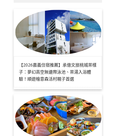
【2026嘉義住宿推薦】承億文旅桃城茶樣
子：夢幻高空無邊際泳池、茶湯入浴體
驗！順遊檜意森活村親子首選