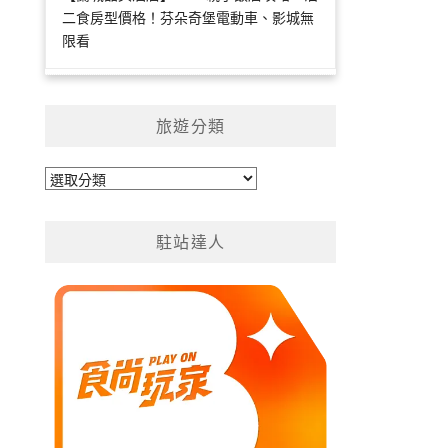
二食房型價格！芬朵奇堡電動車、影城無
限看
旅遊分類
旅
遊
分
駐站達人
類