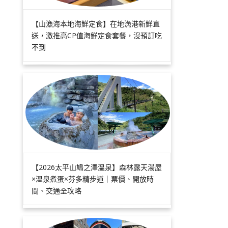
【山漁海本地海鮮定食】在地漁港新鮮直
送，激推高CP值海鮮定食套餐，沒預訂吃
不到
【2026太平山鳩之澤溫泉】森林露天湯屋
×溫泉煮蛋×芬多精步道｜票價、開放時
間、交通全攻略