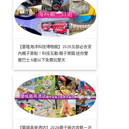
【基隆海洋科技博物館】2026北部必去室
內親子景點！科技互動.親子樂園.迷你雙
層巴士.6歲以下免費玩整天
【蘭城晶英酒店】2026親子飯店攻略ㄧ泊