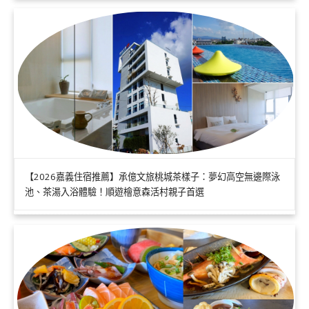
【2026嘉義住宿推薦】承億文旅桃城茶樣子：夢幻高空無邊際泳
池、茶湯入浴體驗！順遊檜意森活村親子首選