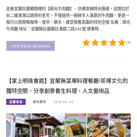
走進宜蘭壯圍鄉間裡的【蒔光牛肉麵】，彷彿穿越時光隧道，這間位於
台二線濱海公路旁的老宅，不僅提供一碗碗令人滿意的牛肉麵，更是一
個可以悠閒喝咖啡、發呆、聊天，感受懷舊氛圍的特別空間 名稱：蒔光
牛肉麵 地址：宜蘭縣壯圍鄉壯濱路二段342號 營業時…
(8)
CONTINUE READING
【掌上明珠會館】宜蘭無菜單料理餐廳!茶禪文化的
獨特空間，分享創意養生料理、人文藝術品
宜蘭美食
紫色微笑
2026-06-24