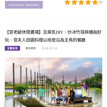
(6)
CONTINUE READING
【官老爺休閒農場】豆腐乳DIY、炒冰竹筏秧桶船好
玩、官夫人田園料理以哈密瓜為主角的餐廳
宜蘭美食
紫色微笑
2026-05-14