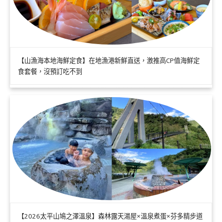
【山漁海本地海鮮定食】在地漁港新鮮直送，激推高CP值海鮮定
食套餐，沒預訂吃不到
【2026太平山鳩之澤溫泉】森林露天湯屋×溫泉煮蛋×芬多精步道