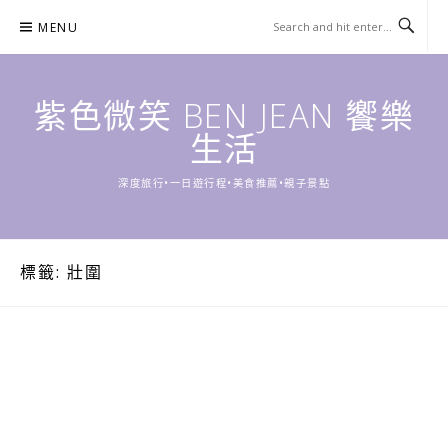
Skip
MENU
to
content
紫色微笑 BEN JEAN 饗樂
生活
深度旅行•一日遊行程•美食推薦•親子景點
標籤:
壯圍