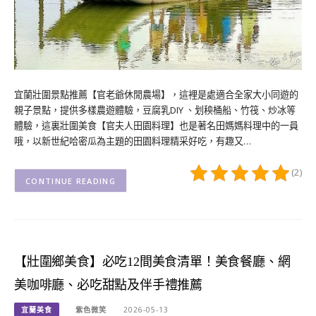
宜蘭壯圍景點推薦【官老爺休閒農場】，這裡是處適合全家大小同遊的
親子景點，提供多樣農遊體驗，豆腐乳DIY 、划秧桶船、竹筏、炒冰等
體驗，這裏壯圍美食【官夫人田園料理】也是著名田媽媽料理中的一員
哦，以新世紀哈密瓜為主題的田園料理精采好吃，有趣又…
(2)
CONTINUE READING
【壯圍鄉美食】必吃12間美食清單！美食餐廳、網
美咖啡廳、必吃甜點及伴手禮推薦
宜蘭美食
紫色微笑
2026-05-13