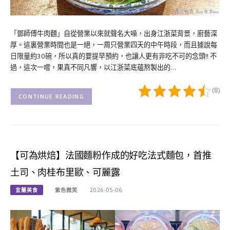
「鄧師傅牛肉麵」自從營業以來就聲名大噪，出身江浙菜背景，廚藝深
厚。這裏營業時間也是一絕，一周只營業四天的中午時段，而且據說每
日限量約30碗，所以真的要提早預約，也讓人更有非吃不可的念頭!! 不
過，這次一嚐，果真不同凡響，以江浙菜底蘊熬製出的…
(8)
CONTINUE READING
【可為烘焙】法國麵粉作成的好吃法式麵包，首推
土司、肉桂布里歐、可麗露
宜蘭美食
紫色微笑
2026-05-06