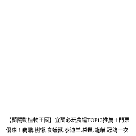
【蘭陽動植物王國】宜蘭必玩農場TOP13推薦＋門票
優惠！鵜鶘.樹懶.食蟻獸.泰迪羊.袋鼠.龍貓.冠鴿一次