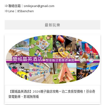
⇒ 聯絡信箱｜
smilejean@gmail.com
⇒ Line｜85benchen
最新玩樂
【蘭城晶英酒店】2026親子飯店攻略ㄧ泊二食房型價格！芬朵奇
堡電動車、影城無限看