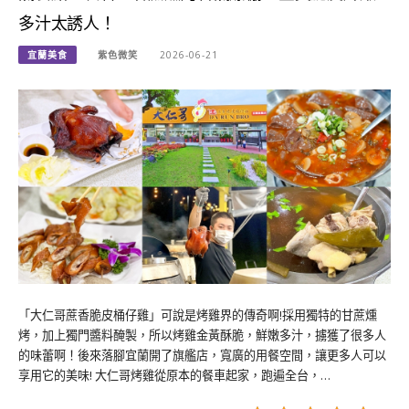
多汁太誘人！
宜蘭美食
紫色微笑
2026-06-21
「大仁哥蔗香脆皮桶仔雞」可說是烤雞界的傳奇啊!採用獨特的甘蔗燻
烤，加上獨門醬料醃製，所以烤雞金黃酥脆，鮮嫩多汁，擄獲了很多人
的味蕾啊！後來落腳宜蘭開了旗艦店，寬廣的用餐空間，讓更多人可以
享用它的美味! 大仁哥烤雞從原本的餐車起家，跑遍全台，…