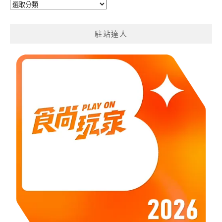
旅
遊
分
駐站達人
類