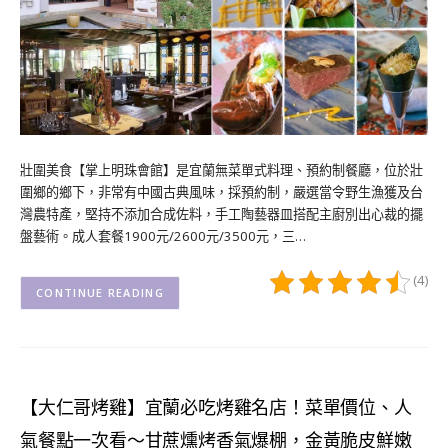
壯圍美食【掌上明珠會館】是宜蘭無菜單式料理、預約制餐廳，位於壯
圍鄉的鄉下，非常有中國古典風味，採預約制，嚴選當令野生漁獲及台
灣農特產，堅持不添加合成佐料，手工陶藝器皿搭配主廚別出心裁的擺
盤藝術。成人套餐1900元/2600元/3500元，三…
(4)
CONTINUE READING
【大仁哥烤雞】宜蘭必吃烤雞名店！菜單價位、人
氣餐點一次看～甘蔗燻烤香氣爆棚，金黃脆皮鮮嫩