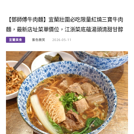
【鄧師傅牛肉麵】宜蘭壯圍必吃限量紅燒三寶牛肉
麵，最新店址菜單價位，江浙菜底蘊湯頭清甜甘醇
宜蘭美食
紫色微笑
2026-05-11