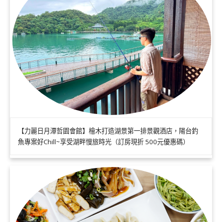
【力麗日月潭哲園會館】檜木打造湖景第一排景觀酒店，陽台釣
魚專案好Chill~享受湖畔慢旅時光（訂房現折 500元優惠碼）