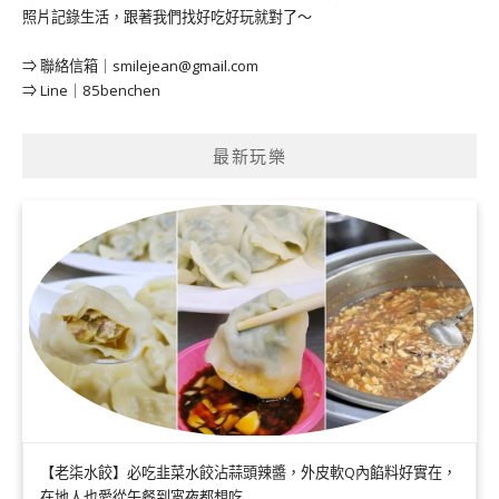
照片記錄生活，跟著我們找好吃好玩就對了～
⇒ 聯絡信箱｜
smilejean@gmail.com
⇒ Line｜85benchen
最新玩樂
【老柒水餃】必吃韭菜水餃沾蒜頭辣醬，外皮軟Q內餡料好實在，
在地人也愛從午餐到宵夜都想吃