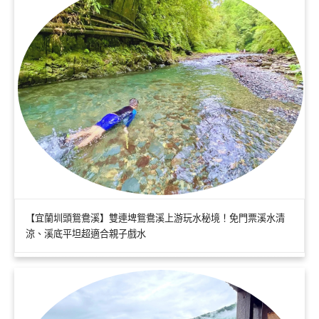
【宜蘭圳頭鴛鴦溪】雙連埤鴛鴦溪上游玩水秘境！免門票溪水清
涼、溪底平坦超適合親子戲水