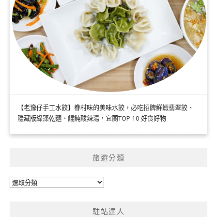
【老豫仔手工水餃】眷村味的美味水餃，必吃招牌鮮蝦翡翠餃、
隱藏版綠藻乾麵、餛飩酸辣湯，宜蘭TOP 10 好食好物
旅遊分類
旅
遊
分
駐站達人
類