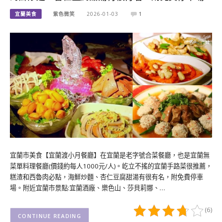
宜蘭美食
紫色微笑
2026-01-03
1
宜蘭市美食【宜蘭渡小月餐廳】在宜蘭是老字號合菜餐廳，也是宜蘭無
菜單料理餐廳(價錢約每人1000元/人)。屹立不搖的宜蘭手路菜很推薦，
糕渣和西魯肉必點，海鮮炒麵、杏仁豆腐甜湯有很有名，附免費停車
場。附近宜蘭市景點:宜蘭酒廠、樂色山、莎貝莉娜、…
(6)
CONTINUE READING