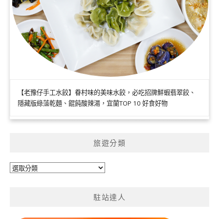
【老豫仔手工水餃】眷村味的美味水餃，必吃招牌鮮蝦翡翠餃、
隱藏版綠藻乾麵、餛飩酸辣湯，宜蘭TOP 10 好食好物
旅遊分類
旅
遊
分
駐站達人
類