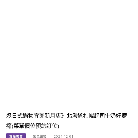
聚日式鍋物宜蘭新月店》北海道札幌起司牛奶好療
癒(菜單價位預約訂位)
宜蘭美食
紫色微笑
2024-12-01