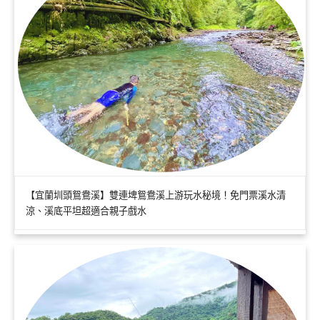
【宜蘭圳頭鴛鴦溪】雙連埤鴛鴦溪上游玩水秘境！免門票溪水清
涼、溪底平坦超適合親子戲水