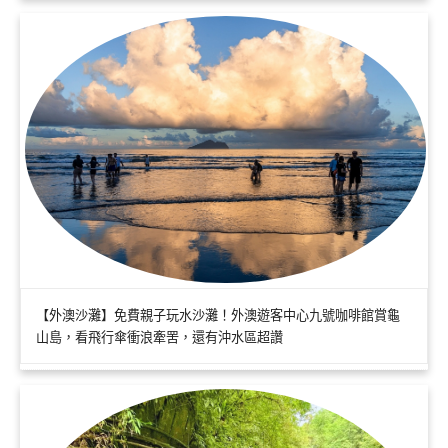
【外澳沙灘】免費親子玩水沙灘！外澳遊客中心九號咖啡館賞龜
山島，看飛行傘衝浪牽罟，還有沖水區超讚