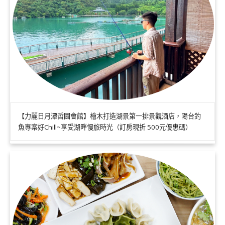
【力麗日月潭哲園會館】檜木打造湖景第一排景觀酒店，陽台釣
魚專案好Chill~享受湖畔慢旅時光（訂房現折 500元優惠碼）