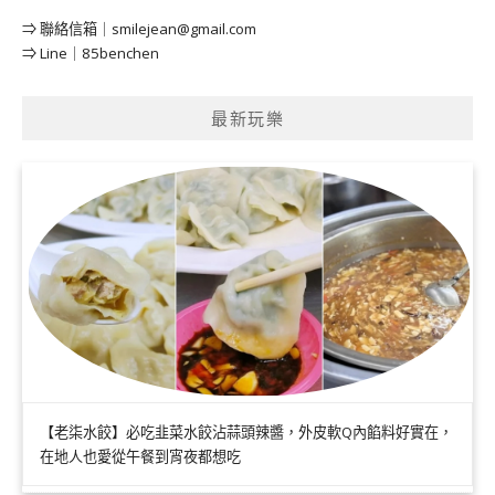
⇒ 聯絡信箱｜
smilejean@gmail.com
⇒ Line｜85benchen
最新玩樂
【老柒水餃】必吃韭菜水餃沾蒜頭辣醬，外皮軟Q內餡料好實在，
在地人也愛從午餐到宵夜都想吃