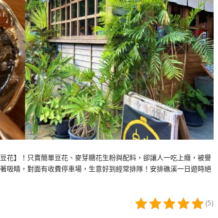
豆花】！只賣簡單豆花、麥芽糖花生粉與配料，卻讓人一吃上癮，被譽
著吸睛，對面有收費停車場，生意好到經常排隊！安排礁溪一日遊時絕
(5)