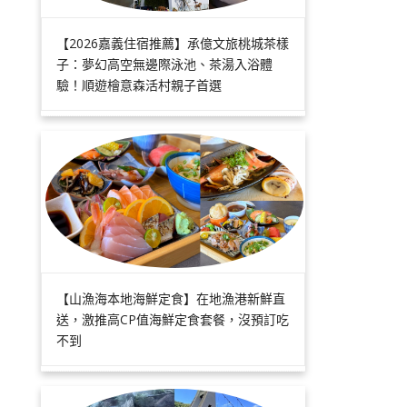
【2026嘉義住宿推薦】承億文旅桃城茶樣
子：夢幻高空無邊際泳池、茶湯入浴體
驗！順遊檜意森活村親子首選
【山漁海本地海鮮定食】在地漁港新鮮直
送，激推高CP值海鮮定食套餐，沒預訂吃
不到