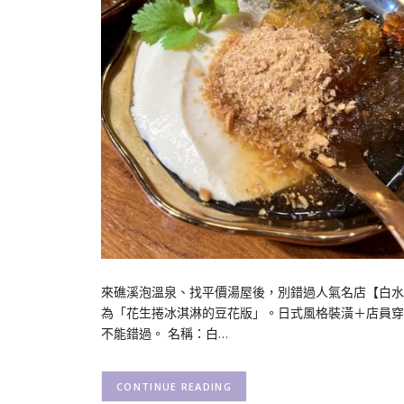
來礁溪泡溫泉、找平價湯屋後，別錯過人氣名店【白水
為「花生捲冰淇淋的豆花版」。日式風格裝潢＋店員穿
不能錯過。 名稱：白…
CONTINUE READING