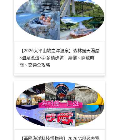
【2026太平山鳩之澤溫泉】森林露天湯屋
×溫泉煮蛋×芬多精步道｜票價、開放時
間、交通全攻略
【基隆海洋科技博物館】2026北部必去室