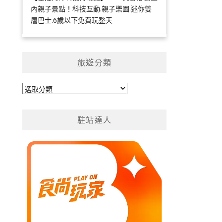
內親子景點！科技互動.親子樂園.迷你雙
層巴士.6歲以下免費玩整天
旅遊分類
旅
遊
分
駐站達人
類