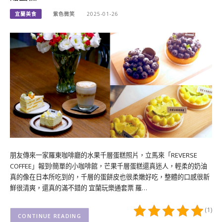
宜蘭美食
紫色微笑
2025-01-26
朋友傳來一家羅東咖啡廳的水果千層蛋糕照片，立馬來「REVERSE
COFFEE」報到!簡單的小咖啡館，芒果千層蛋糕還真迷人，輕柔的奶油
真的像在日本所吃到的，千層的蛋餅皮也很柔嫩好吃，整體的口感很新
鮮很清爽，還真的滿不錯的 宜蘭玩樂通套票 羅…
(1)
CONTINUE READING