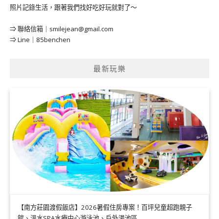
照片記錄生活，跟著我們找好吃好玩就對了～
⇒ 聯絡信箱｜
smilejean@gmail.com
⇒ Line｜85benchen
最新玩樂
【南方莊園渡假飯店】2026暑假住房專案！百坪兒童超跑親子
館、溫水SPA水療中心游泳池、戶外湯池區