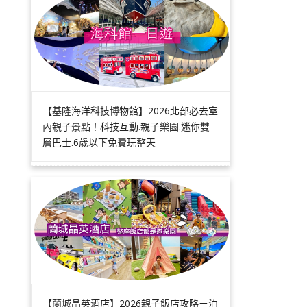
【基隆海洋科技博物館】2026北部必去室
內親子景點！科技互動.親子樂園.迷你雙
層巴士.6歲以下免費玩整天
【蘭城晶英酒店】2026親子飯店攻略ㄧ泊