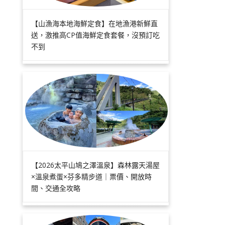
【山漁海本地海鮮定食】在地漁港新鮮直
送，激推高CP值海鮮定食套餐，沒預訂吃
不到
【2026太平山鳩之澤溫泉】森林露天湯屋
×溫泉煮蛋×芬多精步道｜票價、開放時
間、交通全攻略