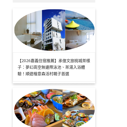
【2026嘉義住宿推薦】承億文旅桃城茶樣
子：夢幻高空無邊際泳池、茶湯入浴體
驗！順遊檜意森活村親子首選