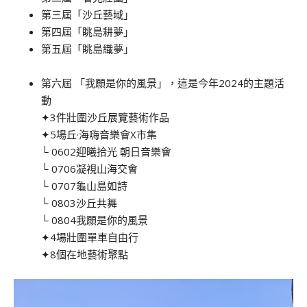
第三屆「沙丘藝域」
第四屆「眺島耕夢」
第五屆「眺島織夢」
第六屆 「我願是你的風景」，這是今年2024的主題活
動
✦3件壯圍沙丘展覽藝術作品
✦5場丘·海嗨音樂會X市集
└ 0602迎曦拾光 朝日音樂會
└ 0706凝視山海交會
└ 0707龜山島如詩
└ 0803沙丘共舞
└ 0804我願是你的風景
✦4場壯圍單車自由行
✦8個在地藝術聚點