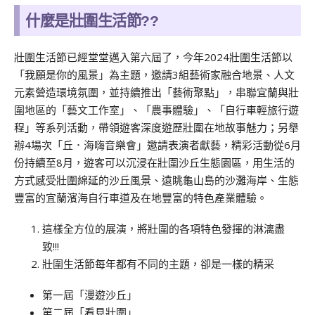
什麼是壯圍生活節??
壯圍生活節已經堂堂邁入第六屆了，今年2024壯圍生活節以
「我願是你的風景」為主題，邀請3組藝術家融合地景、人文
元素營造環境氛圍，並持續推出「藝術聚點」，串聯宜蘭與壯
圍地區的「藝文工作室」、「農事體驗」、「自行車輕旅行遊
程」等系列活動，帶領遊客深度遊歷壯圍在地故事魅力；另舉
辦4場次「丘．海嗨音樂會」邀請表演者獻藝，精彩活動從6月
份持續至8月，遊客可以沉浸在壯圍沙丘生態園區，用生活的
方式感受壯圍綿延的沙丘風景、遠眺龜山島的沙灘海岸、生態
豐富的宜蘭濱海自行車道及在地豐富的特色產業體驗。
這樣全方位的展演，將壯圍的各項特色發揮的淋漓盡
致!!!
壯圍生活節每年都有不同的主題，卻是一樣的精采
第一屆「漫遊沙丘」
第二屆「看見壯圍」