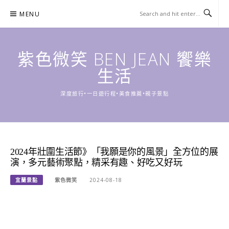
Skip
MENU
to
content
紫色微笑 BEN JEAN 饗樂
生活
深度旅行•一日遊行程•美食推薦•親子景點
2024年壯圍生活節》「我願是你的風景」全方位的展
演，多元藝術聚點，精采有趣、好吃又好玩
宜蘭景點
紫色微笑
2024-08-18