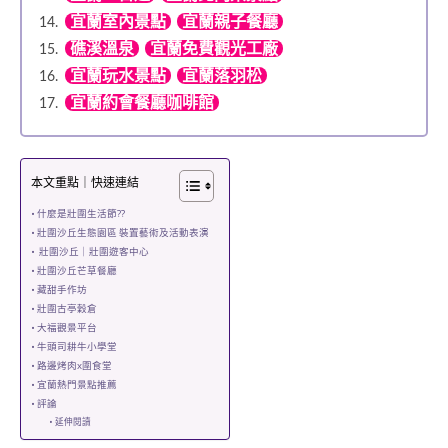
宜蘭室內景點
宜蘭親子餐廳
礁溪溫泉
宜蘭免費觀光工廠
宜蘭玩水景點
宜蘭落羽松
宜蘭約會餐廳咖啡館
本文重點｜快速連結
什麼是壯圍生活節??
壯圍沙丘生態園區 裝置藝術及活動表演
壯圍沙丘｜壯圍遊客中心
壯圍沙丘芒草餐廳
藏甜手作坊
壯圍古亭穀倉
大福觀景平台
牛頭司耕牛小學堂
路邊烤肉x圍食堂
宜蘭熱門景點推薦
評論
延伸閱讀