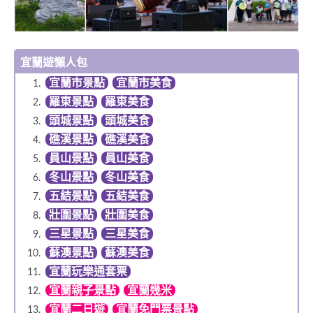
宜蘭遊懶人包
宜蘭市景點
宜蘭市美食
羅東景點
羅東美食
頭城景點
頭城美食
礁溪景點
礁溪美食
員山景點
員山美食
冬山景點
冬山美食
五結景點
五結美食
壯圍景點
壯圍美食
三星景點
三星美食
蘇澳景點
蘇澳美食
宜蘭玩樂通套票
宜蘭親子景點
宜蘭幾米
宜蘭二日遊
宜蘭免門票景點