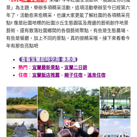
景」為主題，舉辦多項精采活動，這項活動舉辦至今已經第六
年了，活動愈來愈精采，也讓大家更能了解壯圍的各項精采亮
點!! 像是壯圍地標的壯圍沙丘生態園區及周邊的藝術創作地景
藝術、還有散落壯圍鄉間的各個藝術聚點，有些是生態農場、
有些是餐廳，加上不同的景點，真的很精采哦，接下來看看今
年有那些亮點吧
查看宜蘭即時空房 優惠價
熱門
：
宜蘭最新景點
、
宜蘭二日遊
住宿：
宜蘭飯店推薦
、
親子住宿
、
溫泉住宿