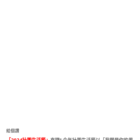
給個讚
「2024
壯圍生活節
」
來囉!! 今年壯圍生活節以「我願是你的風