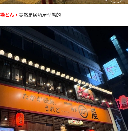
場とん，
竟然是居酒屋型態的