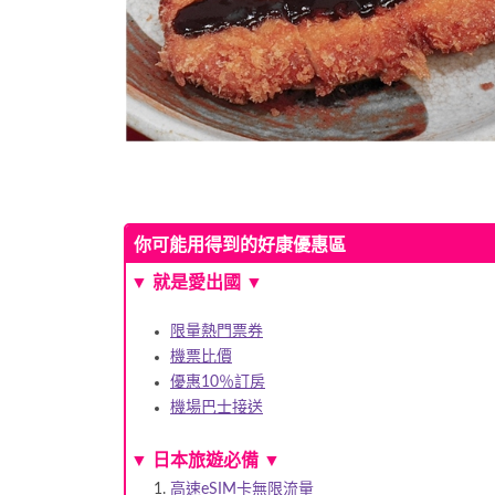
你可能用得到的好康優惠區
▼
就是愛出國
▼
限量熱門票券
機票比價
優惠10％訂房
機場巴士接送
▼
日本旅遊必備
▼
高速eSIM卡無限流量