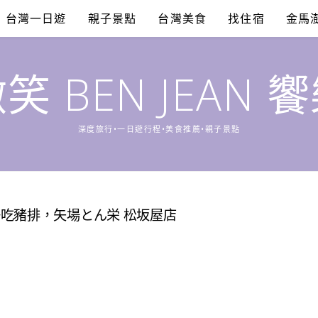
台灣一日遊
親子景點
台灣美食
找住宿
金馬
笑 BEN JEAN 
深度旅行•一日遊行程•美食推薦•親子景點
吃豬排，矢場とん栄 松坂屋店