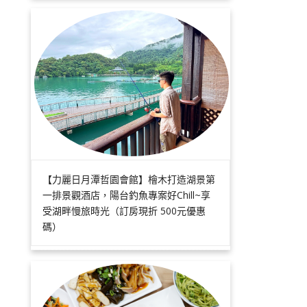
【力麗日月潭哲園會館】檜木打造湖景第
一排景觀酒店，陽台釣魚專案好Chill~享
受湖畔慢旅時光（訂房現折 500元優惠
碼）