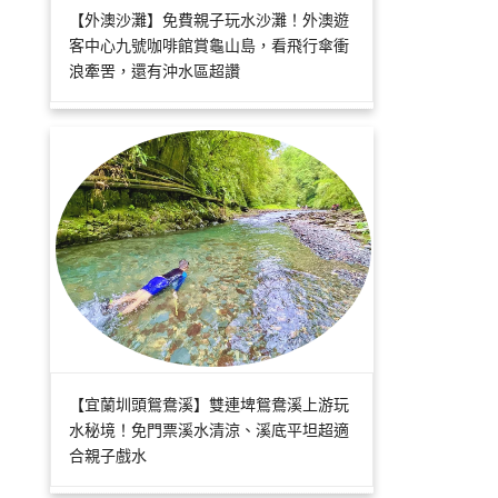
【外澳沙灘】免費親子玩水沙灘！外澳遊
客中心九號咖啡館賞龜山島，看飛行傘衝
浪牽罟，還有沖水區超讚
【宜蘭圳頭鴛鴦溪】雙連埤鴛鴦溪上游玩
水秘境！免門票溪水清涼、溪底平坦超適
合親子戲水