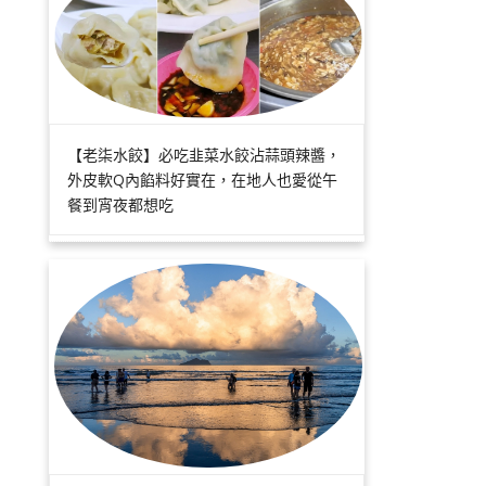
【老柒水餃】必吃韭菜水餃沾蒜頭辣醬，
外皮軟Q內餡料好實在，在地人也愛從午
餐到宵夜都想吃