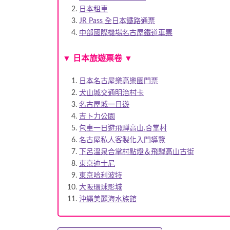
日本租車
JR Pass 全日本鐵路通票
中部國際機場名古屋鐵道車票
▼
日本旅遊票卷
▼
日本名古屋樂高樂園門票
犬山城交通明治村卡
名古屋城一日遊
吉卜力公園
包車一日遊飛騨高山.合掌村
名古屋私人客製化入門導覽
下呂溫泉合掌村點燈＆飛騨高山古街
東京迪士尼
東京哈利波特
大阪環球影城
沖繩美麗海水族館