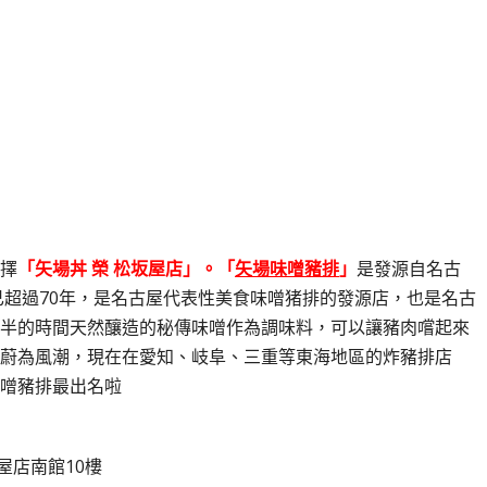
擇
「矢場丼 榮 松坂屋店」。
「
矢場味噌豬排
」
是發源自名古
已超過70年，是名古屋代表性美食味噌猪排的發源店，也是名古
半的時間天然釀造的秘傳味噌作為調味料，可以讓豬肉嚐起來
蔚為風潮，現在在愛知、岐阜、三重等東海地區的炸豬排店
噌豬排最出名啦
屋店南館10樓