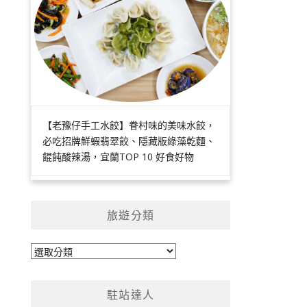
【老豫仔手工水餃】眷村味的美味水餃，
必吃招牌鮮蝦翡翠餃、隱藏版綠藻乾麵、
餛飩酸辣湯，宜蘭TOP 10 好食好物
旅遊分類
旅
遊
分
駐站達人
類