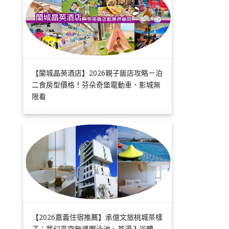
【蘭城晶英酒店】2026親子飯店攻略ㄧ泊
二食房型價格！芬朵奇堡電動車、影城無
限看
【2026嘉義住宿推薦】承億文旅桃城茶樣
子：夢幻高空無邊際泳池、茶湯入浴體