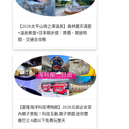
【2026太平山鳩之澤溫泉】森林露天湯屋
×溫泉煮蛋×芬多精步道｜票價、開放時
間、交通全攻略
【基隆海洋科技博物館】2026北部必去室
內親子景點！科技互動.親子樂園.迷你雙
層巴士.6歲以下免費玩整天