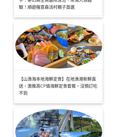
驗！順遊檜意森活村親子首選
【山漁海本地海鮮定食】在地漁港新鮮直
送，激推高CP值海鮮定食套餐，沒預訂吃
不到