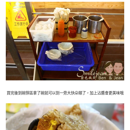
買完後到碗筷區拿了碗就可以到一旁大快朵頤了，加上沾醬會更美味哦