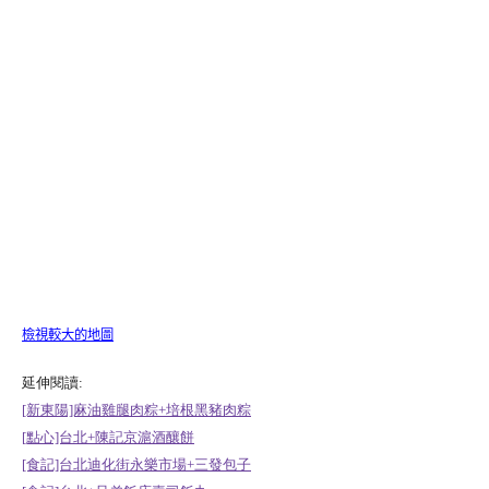
檢視較大的地圖
延伸閱讀:
[新東陽]麻油雞腿肉粽+培根黑豬肉粽
[點心]台北+陳記京滬酒釀餅
[食記]台北迪化街永樂市場+三發包子