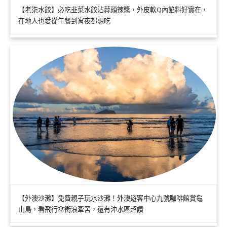
【老柒水餃】必吃韭菜水餃沾蒜頭辣醬，外皮軟Q內餡料好實在，
在地人也愛從午餐到宵夜都想吃
【外澳沙灘】免費親子玩水沙灘！外澳遊客中心九號咖啡館賞龜
山島，看飛行傘衝浪牽罟，還有沖水區超讚