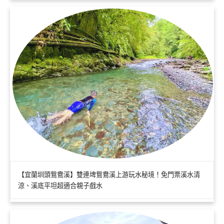
【宜蘭圳頭鴛鴦溪】雙連埤鴛鴦溪上游玩水秘境！免門票溪水清
涼、溪底平坦超適合親子戲水