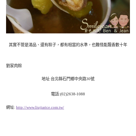
其實不管是湯品、還有粽子，都有相當的水準，也難怪能飄香數十年
劉家肉粽
地址
:
台北縣石門鄉中央路
30
號
電話
:(02)2638-1088
網址
:
http://www.liujiarice.com.tw/