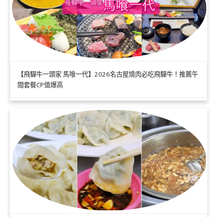
【飛驒牛一頭家 馬喰一代】2026名古屋燒肉必吃飛驒牛！推薦午
間套餐CP值爆高