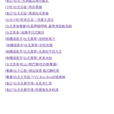
[食記]台北+兄弟飯店壽司飯丸
[小吃]台北石碇+馬告香腸
[食記]台北石碇+萬紫桂花香腸
[台北小吃]景美豆花~~消暑又清涼
[台北美食餐廳]欣葉呷哺呷哺~豪華海陸鮑魚鍋
[台北美食] 福勝亭日式豬排
[南機場夜市]台北萬華+現榨鮮果汁
[南機場夜市]台北萬華+好吃炸雞
[南機場夜市]台北萬華+永康街芋頭大王
[南機場夜市]台北萬華+來來水餃
[台北美食]松山+饌巴黎(吃到飽餐廳)
[餐廳]台大公館+挑逗味蕾 義式麵疙瘩
[餐廳]台北大安區+VVG Bon Bon好樣棒棒
[食記]台北永樂市場+永昌杏仁茶
[食記]台北永樂市場+民樂旗魚米粉湯