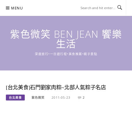
Skip
MENU
to
content
紫色微笑 BEN JEAN 饗樂
生活
深度旅行•一日遊行程•美食推薦•親子景點
[台北美食]石門劉家肉粽~北部人氣粽子名店
台北美食
紫色微笑
2011-05-23
2