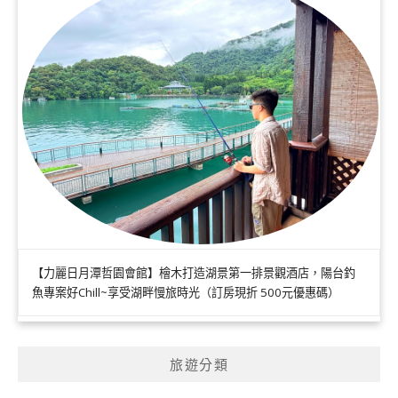
【力麗日月潭哲園會館】檜木打造湖景第一排景觀酒店，陽台釣
魚專案好Chill~享受湖畔慢旅時光（訂房現折 500元優惠碼）
旅遊分類