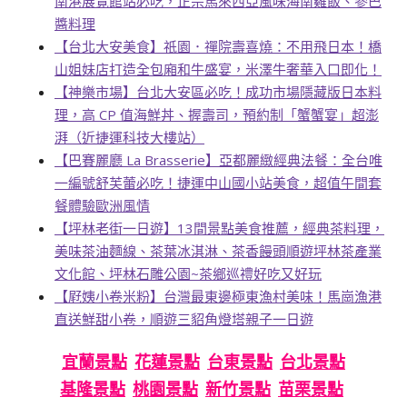
南港展覽館站必吃，正宗馬來西亞風味海南雞飯、參巴
醬料理
【台北大安美食】祇園．禪院壽喜燒：不用飛日本！橋
山姐妹店打造全包廂和牛盛宴，米澤牛奢華入口即化！
【神樂市場】台北大安區必吃！成功市場隱藏版日本料
理，高 CP 值海鮮丼、握壽司，預約制「蟹蟹宴」超澎
湃（近捷運科技大樓站）
【巴賽麗廳 La Brasserie】亞都麗緻經典法餐：全台唯
一編號舒芙蕾必吃！捷運中山國小站美食，超值午間套
餐體驗歐洲風情
【坪林老街一日遊】13間景點美食推薦，經典茶料理，
美味茶油麵線、茶葉冰淇淋、茶香饅頭順遊坪林茶產業
文化館、坪林石雕公園~茶鄉巡禮好吃又好玩
【屘姨小卷米粉】台灣最東邊極東漁村美味！馬崗漁港
直送鮮甜小卷，順遊三貂角燈塔親子一日遊
宜蘭景點
花蓮景點
台東景點
台北景點
基隆景點
桃園景點
新竹景點
苗栗景點