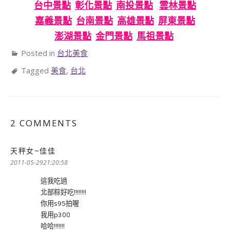
台中景點
彰化景點
南投景點
雲林景點
嘉義景點
台南景點
高雄景點
屏東景點
澎湖景點
金門景點
馬祖景點
Posted in
台北美食
Tagged
美食
,
台北
2 COMMENTS
天秤女~佳佳
表
示:
2011-05-2921:20:58
這我吃過
北部粽好吃!!!!!!!!
你用s95拍喔
我用p300
哈哈!!!!!!!