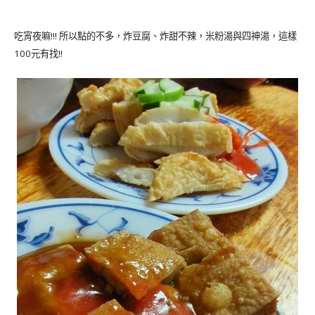
!!!
吃宵夜嘛
所以點的不多，炸豆腐、炸甜不辣，米粉湯與四神湯，這樣
100
!!
元有找