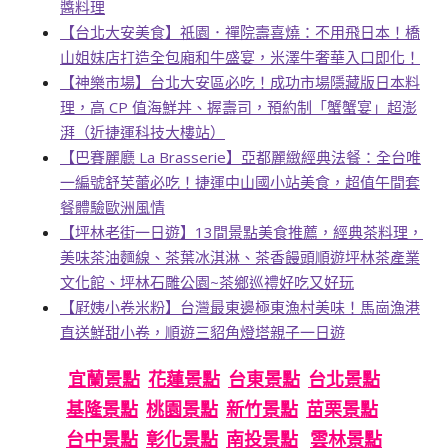
醬料理
【台北大安美食】祇園．禪院壽喜燒：不用飛日本！橋
山姐妹店打造全包廂和牛盛宴，米澤牛奢華入口即化！
【神樂市場】台北大安區必吃！成功市場隱藏版日本料
理，高 CP 值海鮮丼、握壽司，預約制「蟹蟹宴」超澎
湃（近捷運科技大樓站）
【巴賽麗廳 La Brasserie】亞都麗緻經典法餐：全台唯
一編號舒芙蕾必吃！捷運中山國小站美食，超值午間套
餐體驗歐洲風情
【坪林老街一日遊】13間景點美食推薦，經典茶料理，
美味茶油麵線、茶葉冰淇淋、茶香饅頭順遊坪林茶產業
文化館、坪林石雕公園~茶鄉巡禮好吃又好玩
【屘姨小卷米粉】台灣最東邊極東漁村美味！馬崗漁港
直送鮮甜小卷，順遊三貂角燈塔親子一日遊
宜蘭景點
花蓮景點
台東景點
台北景點
基隆景點
桃園景點
新竹景點
苗栗景點
台中景點
彰化景點
南投景點
雲林景點