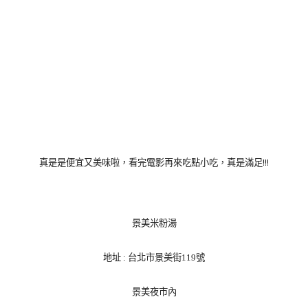
!!!
真是是便宜又美味啦，看完電影再來吃點小吃，真是滿足
景美米粉湯
地址
:
台北市景美街
119
號
景美夜市內