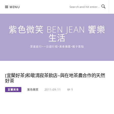
Skip
MENU
to
content
紫色微笑 BEN JEAN 饗樂
生活
深度旅行•一日遊行程•美食推薦•親子景點
[宜蘭好茶]和敬清寂茶飲店~與在地茶農合作的天然
好茶
宜蘭美食
紫色微笑
2011-09-11
1