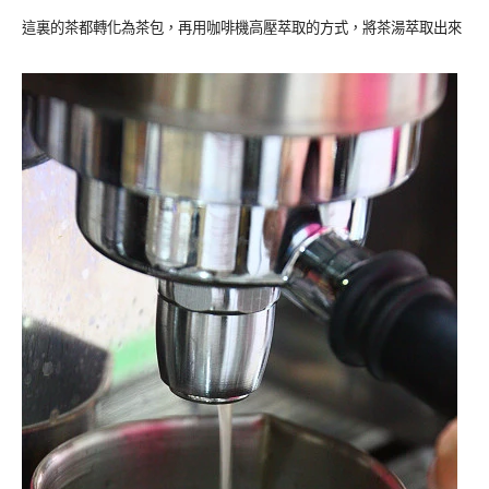
這裏的茶都轉化為茶包，再用咖啡機高壓萃取的方式，將茶湯萃取出來