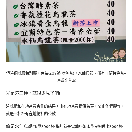
-209
(
)
–
但這個就很特別囉，台茶
號
冷泡茶
，水仙烏龍、還有宜蘭特色茶
清香金萱呢
光是這三種，就很少見了吧
!!!
這就是和在地茶農合作的結果，由在地茶農提供茶葉，交由他們製作，
就是一杯杯有在地精神的茶飲
像是水仙烏龍
(
2000
)
2000
限量
杯
指的就是當季的茶產量只夠做出
杯