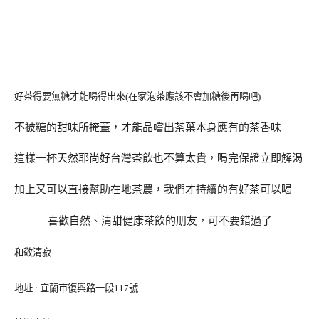
好茶得要無糖才能喝得出來(在家泡茶應該不會加糖後再喝吧)
不被糖的甜味所掩蓋，才能品嚐出茶葉本身應有的茶香味
這樣一杯天然耶尚好台灣茶飲也不算太貴，喝完保證立即解渴
加上又可以直接幫助在地茶農，我們才持續的有好茶可以喝
喜歡自然、清甜健康茶飲的朋友，可不要錯過了
和敬清寂
地址
:
宜蘭市復興路一段
117
號