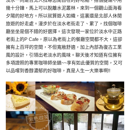
淡水一向是台北人找尋悠閒自在的好地點，搭個捷運不用
幾十分鐘，馬上可以脫離水泥叢林，來到一個觀山面海看
夕陽的好地方。所以就算遊人如織，這裏還是北部人休閒
旅遊的好走處。漫步於在淡水老街走了、累了，找個咖啡
廳坐坐是個不錯的好選擇。這次發現一家位於淡水中正路
老街上的P Cafe，原以為老街上的餐廳空間都不大，這卻
擁有上百坪的空間，不但寬敞舒適，加上內部為復古工業
風的設計，引領出老淡水的風味。聊天後才知道有位擁有
多項證照的專業咖啡師坐鎮~~享有如此優質的空間，又可
以品嚐到香醇濃郁的好咖啡，真是人生一大樂事啊!!