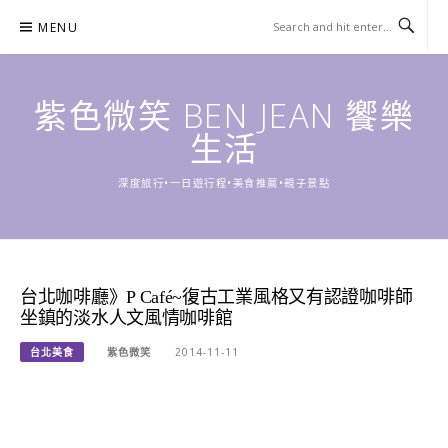
Skip
MENU
to
content
紫色微笑 BEN JEAN 饗樂
生活
深度旅行•一日遊行程•美食推薦•親子景點
台北咖啡廳》P Café~復古工業風格又有認證咖啡師
坐鎮的淡水人文風情咖啡館
台北美食
紫色微笑
2014-11-11