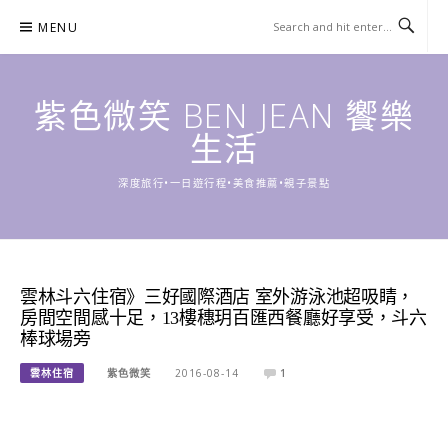
Skip
MENU
to
content
紫色微笑 BEN JEAN 饗樂
生活
深度旅行•一日遊行程•美食推薦•親子景點
雲林斗六住宿》三好國際酒店 室外游泳池超吸睛，
房間空間感十足，13樓穗玥百匯西餐廳好享受，斗六
棒球場旁
雲林住宿
紫色微笑
2016-08-14
1