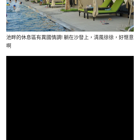
池畔的休息區有異國情調! 躺在沙發上，清風徐徐，好愜意
啊