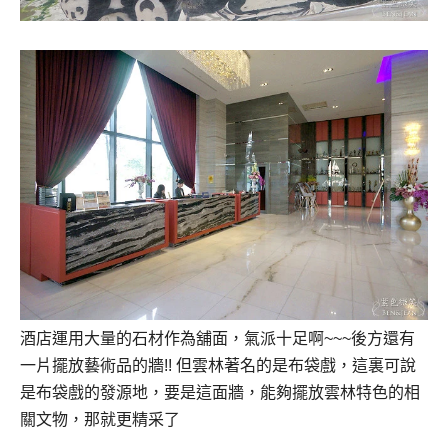
酒店運用大量的石材作為舖面，氣派十足啊~~~後方還有
一片擺放藝術品的牆!! 但雲林著名的是布袋戲，這裏可說
是布袋戲的發源地，要是這面牆，能夠擺放雲林特色的相
關文物，那就更精采了