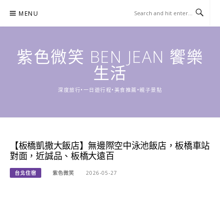
Skip
MENU
to
content
紫色微笑 BEN JEAN 饗樂
生活
深度旅行•一日遊行程•美食推薦•親子景點
【板橋凱撒大飯店】無邊際空中泳池飯店，板橋車站
對面，近誠品、板橋大遠百
台北住宿
紫色微笑
2026-05-27