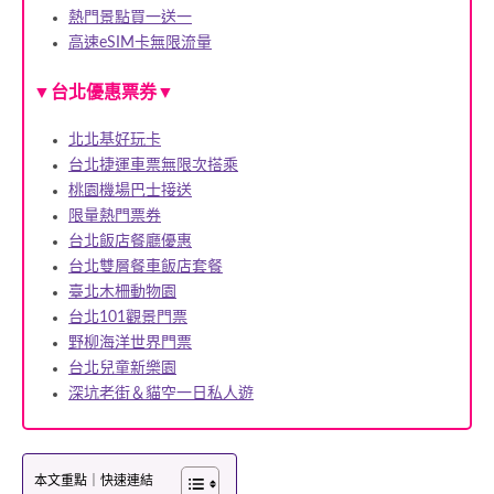
熱門景點買一送一
高速eSIM卡無限流量
▼
▼
台北優惠票券
北北基好玩卡
台北捷運車票無限次搭乘
桃園機場巴士接送
限量熱門票券
台北飯店餐廳優惠
台北雙層餐車飯店套餐
臺北木柵動物園
台北101觀景門票
野柳海洋世界門票
台北兒童新樂園
深坑老街＆貓空一日私人遊
本文重點｜快速連結