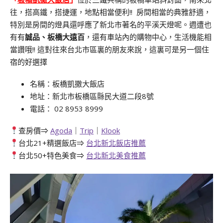
往，搭高鐵，搭捷運，地點相當便利!! 房間相當的典雅舒適，
特別是房間的燈具還呼應了新北市著名的平溪天燈呢。週遭也
有有
誠品、板橋大遠百
，還有車站內的購物中心，生活機能相
當讚哦!! 這對往來台北市區裏的朋友來說，這裏可是另一個住
宿的好選擇
名稱：板橋凱撒大飯店
地址：新北市板橋區縣民大道二段8號
電話： 02 8953 8999
查房價⇒
Agoda
｜
Trip
｜
Klook
台北21+精選飯店⇒
台北新北飯店推薦
台北50+特色美食⇒
台北新北美食推薦