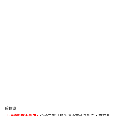
給個讚
「
板橋凱撒大飯店
」
位於三鐵共構的板橋車站斜對面，南來北