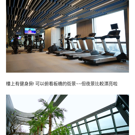
樓上有健身房! 可以俯看板橋的街景~~但夜景比較漂亮啦