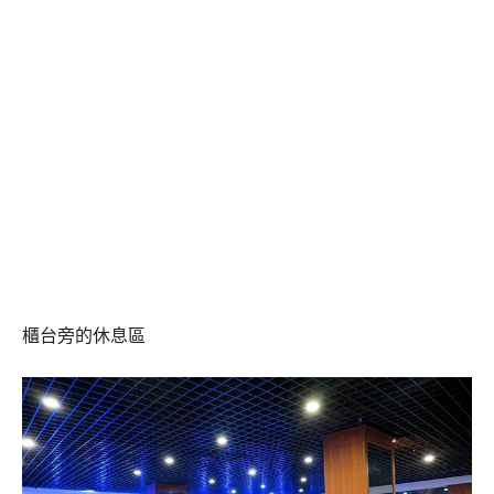
櫃台旁的休息區