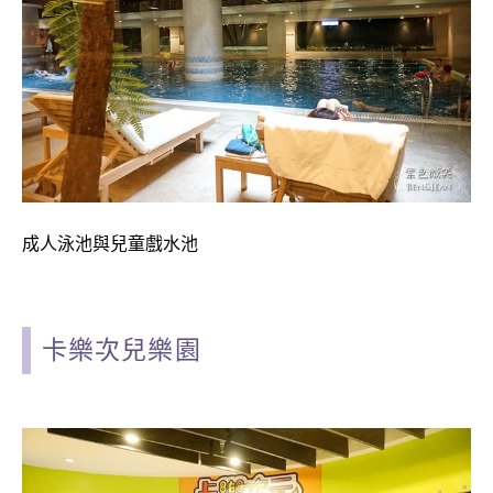
成人泳池與
兒童戲水池
卡樂次兒樂園