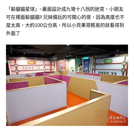
「躲貓貓星球」~裏面設計成九彎十八拐的迷宮，小朋友
可在裡面躲貓貓!! 兄妹倆玩的可開心的很，因為高度也不
是太高，大約100公分高，所以小貝果哥輕易的就看得到
外面了