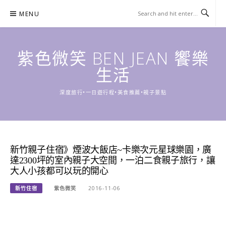
Skip
MENU
to
content
紫色微笑 BEN JEAN 饗樂
生活
深度旅行•一日遊行程•美食推薦•親子景點
新竹親子住宿》煙波大飯店~卡樂次元星球樂園，廣
達2300坪的室內親子大空間，一泊二食親子旅行，讓
大人小孩都可以玩的開心
新竹住宿
紫色微笑
2016-11-06