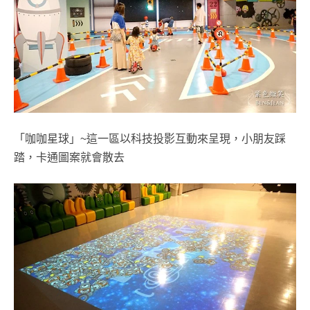
「咖咖星球」~這一區以科技投影互動來呈現，小朋友踩
踏，卡通圖案就會散去