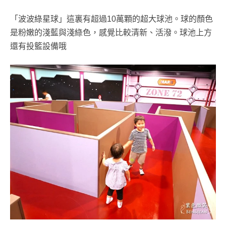
「波波綠星球」這裏有超過
10
萬顆的超大球池。球的顏色
是粉嫩的淺藍與淺綠色，感覺比較清新、活潑。球池上方
還有投籃設備哦