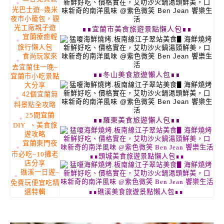
光巴士遊~幾米
夜市小籠包，觀
光工廠親子遊
∎∎宜蘭市美食旅遊景點懶人包∎∎
宜蘭療癒輕
旅行懶人包
食尚玩家來
去宜蘭住一晚~
∎∎冬山美食旅遊懶人包∎∎
宜蘭市小吃景點
大分享
42個宜蘭無
料景點全攻略
25間宜蘭
∎∎羅東美食旅遊懶人包∎∎
DIY 、美食旅
遊攻略
宜蘭東門夜
市必吃~10攤老
∎∎頭城美食旅遊景點懶人包
∎∎
店分享
礁溪一日遊~
免費玩便宜吃精
∎∎礁溪美食旅遊景點懶人包
∎∎
選特輯