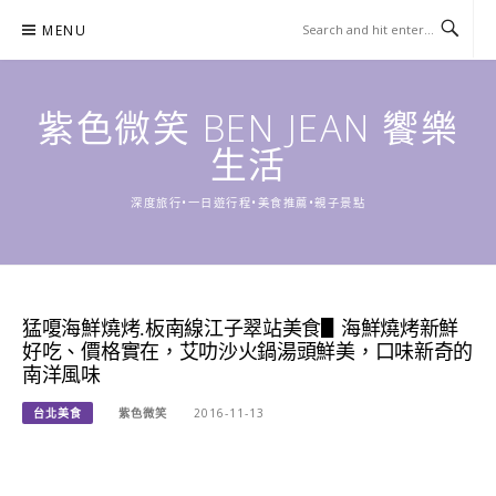
Skip
MENU
to
content
紫色微笑 BEN JEAN 饗樂
生活
深度旅行•一日遊行程•美食推薦•親子景點
猛嗄海鮮燒烤.板南線江子翠站美食▋海鮮燒烤新鮮
好吃、價格實在，艾叻沙火鍋湯頭鮮美，口味新奇的
南洋風味
台北美食
紫色微笑
2016-11-13