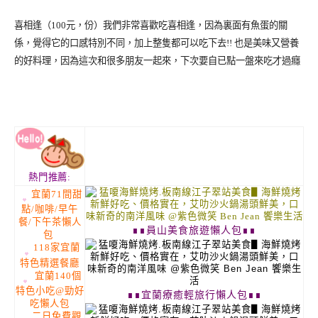
喜相逢（
100
元，份）我們非常喜歡吃喜相逢，因為裏面有魚蛋的關
係，覺得它的口感特別不同，加上整隻都可以吃下去!! 也是美味又營養
的好料理，因為這次和很多朋友一起來，下次要自已點一盤來吃才過癮
熱門推薦:
宜蘭71間甜
點/咖啡/早午
餐/下午茶懶人
∎∎員山美食旅遊懶人包∎∎
包
118家宜蘭
特色精選餐廳
宜蘭140個
特色小吃@勁好
∎∎宜蘭療癒輕旅行懶人包∎∎
吃懶人包
二日免費觀