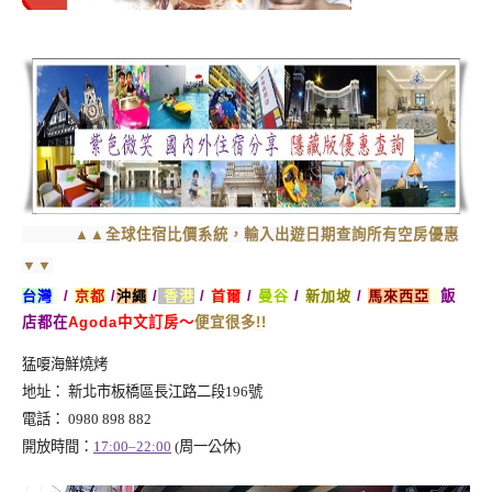
▲▲全球住宿比價系統，輸入出遊日期查詢所有空房優惠
▼▼
台灣
/
京都
/
沖繩
/
香港
/
首爾
/
曼谷
/
新加坡
/
馬來西亞
飯
店都在
Agoda中文訂房～
便宜很多!!
猛嗄海鮮燒烤
地址：
新北市板橋區長江路二段196號
電話：
0980 898 882
開放時間：
17:00–22:00
(周一公休)