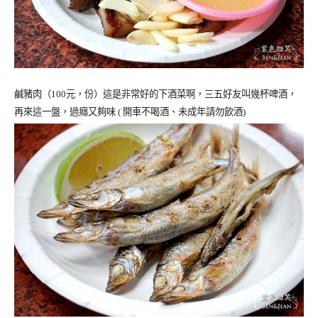
鹹豬肉（
100
元，份）這是非常好的下酒菜啊，三五好友叫幾杯啤酒，
再來這一盤，過癮又夠味 ( 開車不喝酒、未成年請勿飲酒)