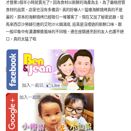
才營業2個半小時就賣光了!! 因為食材以新鮮的海產為主，為了嚴格控管
食材的品質，店家也沒有多備貨!! 真的好嚇人!! 猛嗄海鮮燒烤真的不是
蓋的，原本的海鮮燒烤已經吸引一堆饕客了，現在又加了秘密武器，從
馬來西亞沙勞越引進的艾叻沙火鍋湯底, 這真是沒嚐過的新鮮口味，跟
一般印象中有濃濃椰漿風味的不同哦，連在座精通烹飪的友人也讚不絕
口，真的太猛了啦