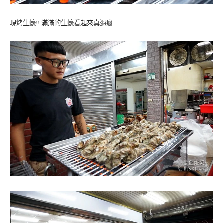
現烤生蠔!! 滿滿的生蠔看起來真過癮