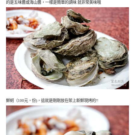
的是五味醬或海山醬，一樣是簡單的調味 就非常美味哦
鮮蚵（
100
元，份)，這就是剛剛放在架上新鮮現烤的!!