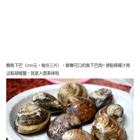
鯛魚下巴（
200
元，每份三片），鮮嫩可口的魚下巴肉!! 擠點檸檬汁再
沾點胡椒鹽，就是人間美味啦