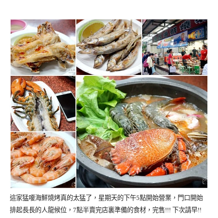
這家猛嗄海鮮燒烤真的太猛了，星期天的下午5點開始營業，門口開始
排起長長的人龍候位，7點半賣完店裏準備的食材，完售!!! 下次請早!!