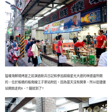
猛嗄海鮮燒烤是之前演過新兵日記和參加超級星光大道的林道遠所開
的，位於板橋的板南線江子翠站附近，因為當天沒有開車，所以從捷運
站開始走約6、7 鐘就到了!!