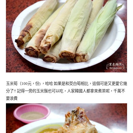
玉米筍（
100
元，份) ，哈哈 如果是和
茭白筍
相比，這個可是又更愛它幾
分了!! 記得一旁的
玉米
鬚也可以吃，人家韓國人都拿來煮茶呢，千萬不
要浪費