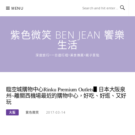
Skip
MENU
to
content
紫色微笑 BEN JEAN 饗樂
生活
深度旅行•一日遊行程•美食推薦•親子景點
臨空城購物中心Rinku Premium Outlets▋日本大阪泉
州~離關西機場最近的購物中心，好吃、好逛、又好
玩
大阪
紫色微笑
2017-03-14