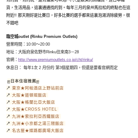
貨，生活用品，這裏通通找的到。每年三月的泉州馬拉松的終點也在這
附近!! 那天剛好是比賽日，好多比賽的選手都來這裏泡湯消除疲勞，很
不錯吧
臨空城outlet (Rinku Premium Outlets)
營業時間：10:00～20:00
地址：大阪府泉佐野市Rinku往來南3－28
官網：
http://www.premiumoutlets.co.jp/cht/rinku/
休息日： 每年1次 2 月份的 第3個星期四，但還是要看官網而定
ஐ日本住宿推薦ஐ
↗
東京★阿帕酒店上野站前店
↗
大阪★道頓堀飯店
↗
大阪★格蘭比亞大飯店
↗
大阪★CROSS HOTEL
↗
九洲★索拉利亞西鐵飯店
↗
九洲★小京都之湯三隈飯店
↗
名古屋★燦路都廣場大飯店