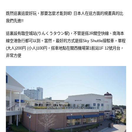
既然這裏這麼好玩，那要怎麼才能到呢! 日本人在這方面的規畫真的比
我們先進!!
這裏設有臨空城站(りんくうタウン駅)，不管是搭JR關空快線、南海本
線空港急行都可以到。當然，最好的方式是搭Sky Shuttle接駁車，單程
(大人)200円 (小人)100円，搭車地點在關西機場第1航站1F 12號月台，
非常方便