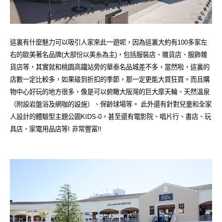
這裏有什麼魅力可以吸引人家來此一遊呢，因為這裏大約有100多家左
右的歐美著名品牌(大部份以美糸為主)，包括服裝店、雜貨店、服飾雜
貨店等，其實就和桃園高鐵站旁的華泰名品城差不多，當然啦，這裏的
店數一定比較多，如果碰到折扣的季節，那一定更能大買狂買。而且購
物中心好玩的地方很多，像是可以俯瞰大阪灣的巨大摩天輪、天然溫泉
（附設岩盤浴及網咖的設施）、保齡球場等。 此外還有針對兒童和全家
人設計的體驗型主題公園KIDS-0，甚至還有電影院、唱片行、書店、玩
具店、家電用品店等! 非常豐富!!