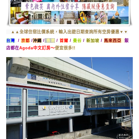
▲▲全球住宿比價系統，輸入出遊日期查詢所有空房優惠▼▼
台灣
/
京都
/
沖繩
/
香港
/
首爾
/
曼谷
/
新加坡
/
馬來西亞
飯
店都在
Agoda中文訂房～
便宜很多!!