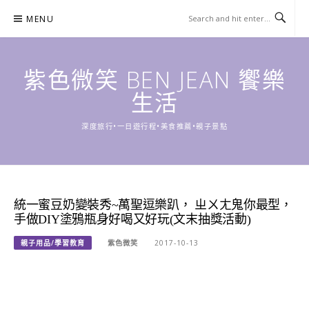
Skip
MENU
to
content
紫色微笑 BEN JEAN 饗樂
生活
深度旅行•一日遊行程•美食推薦•親子景點
統一蜜豆奶變裝秀~萬聖逗樂趴， ㄓㄨㄤ鬼你最型，
手做DIY塗鴉瓶身好喝又好玩(文末抽獎活動)
親子用品/學習教育
紫色微笑
2017-10-13