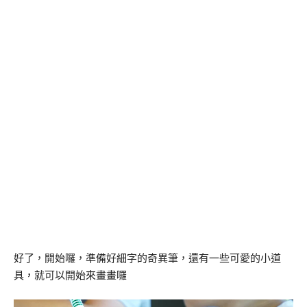
好了，開始囉，準備好細字的奇異筆，還有一些可愛的小道
具，就可以開始來畫畫囉