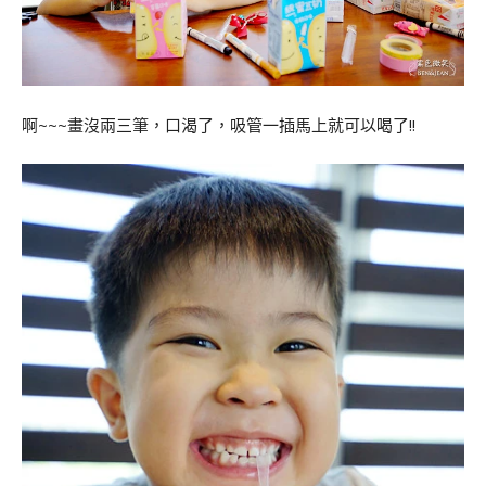
啊~~~畫沒兩三筆，口渴了，吸管一插馬上就可以喝了!!