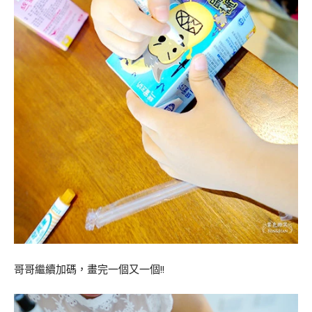
哥哥繼續加碼，畫完一個又一個!!