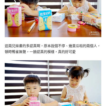
這兩兄妹畫的多認真啊，原本說個不停、幾里瓜啦的兩個人，
頓時鴨雀無聲，一臉認真的模樣，真的好可愛