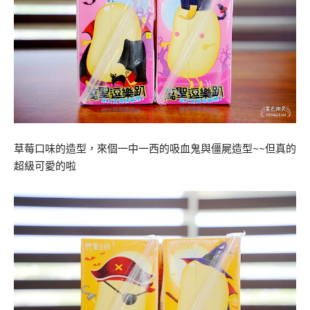
草莓口味的造型，來個一中一西的吸血鬼與僵屍造型~~但真的
超級可愛的啦