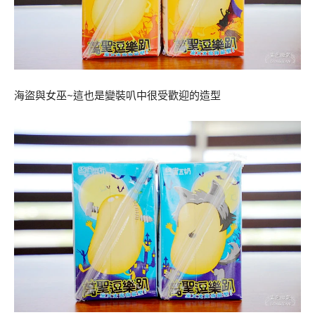
海盜與女巫~這也是變裝叭中很受歡迎的造型