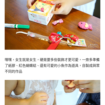
嘿嘿，女生就是女生，硬是要多些裝飾才更可愛，一旁多準備
了紙膠、紅色蝴蝶結、還有可愛的小魚作為道具，自製成與眾
不同的作品