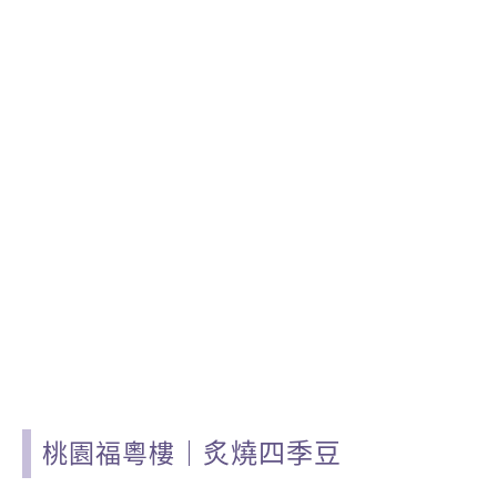
炙燒四季豆
桃園福粵樓
｜