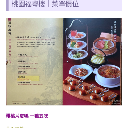
桃園福粵樓
｜
菜單價位
櫻桃片皮鴨 一鴨五吃