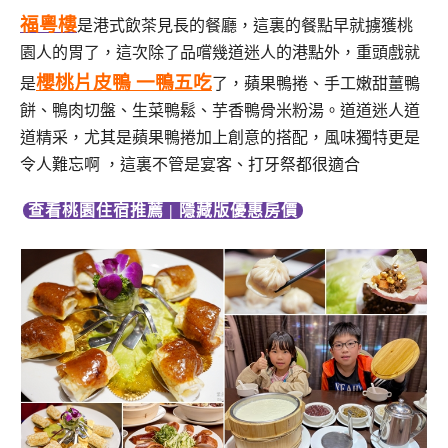
福粵樓
是港式飲茶見長的餐廳，這裏的餐點早就擄獲桃
園人的胃了，這次除了品嚐幾道迷人的港點外，重頭戲就
櫻桃片皮鴨 一鴨五吃
是
了，蘋果鴨捲、手工嫩甜薑鴨
餅、鴨肉切盤、生菜鴨鬆、芋香鴨骨米粉湯。道道迷人道
道精采，尤其是蘋果鴨捲加上創意的搭配，風味獨特更是
令人難忘啊 ，這裏不管是宴客、打牙祭都很適合
查看桃園住宿推薦 | 隱藏版優惠房價