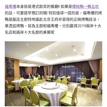
福粵樓
本身就是港式飲茶的餐廳!! 如果是
櫻桃鴨一鴨五吃
的話，可要提早預訂的哦! 特別值得一提的是，福粵樓的烤
鴨是飯店主廚特地遠赴北京王府井習得的正統烤鴨技法，
單憑這烤鴨，就為主廚和福粵樓，分別贏得2019兩岸十大
名店和兩岸十大名廚的美譽呢