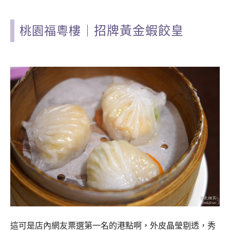
招牌黃金蝦餃皇
桃園福粵樓
｜
這可是店內網友票選第一名的港點啊，外皮晶瑩剔透，秀