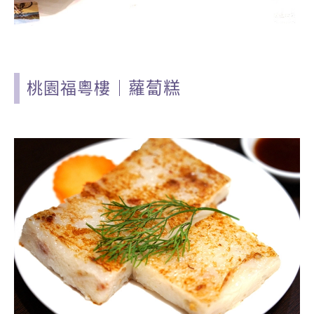
蘿蔔糕
桃園福粵樓
｜