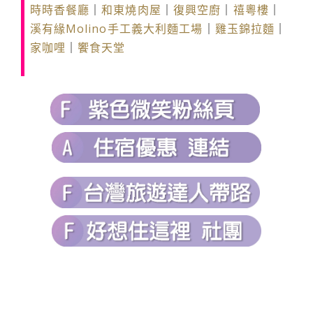
時時香餐廳
｜
和東燒肉屋
｜
復興空廚
｜
禧粵樓
｜
溪有緣
Molino手工義大利麵工場
｜
雞玉錦拉麵
｜
家咖哩
｜
饗食天堂