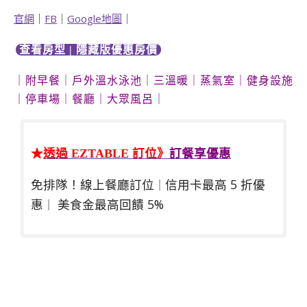
官網
｜
FB
｜
Google地圖
｜
查看房型 | 隱藏版優惠房價
｜附早餐｜戶外溫水泳池｜三溫暖｜蒸氣室
｜
健身設施
｜
停車場｜餐廳｜大眾風呂｜
★
透過 EZTABLE 訂位》
訂餐享優惠
免排隊！線上餐廳訂位
信用卡最高 5 折優
｜
惠
美食金最高回饋 5%
｜