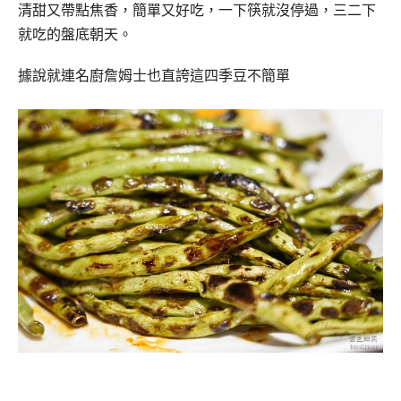
清甜又帶點焦香，簡單又好吃，一下筷就沒停過，三二下
就吃的盤底朝天。
據說就連名廚詹姆士也直誇這四季豆不簡單