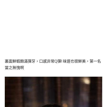
裏面鮮蝦飽滿彈牙，口感非常Q彈! 味道也很鮮美，第一名
當之無愧啊