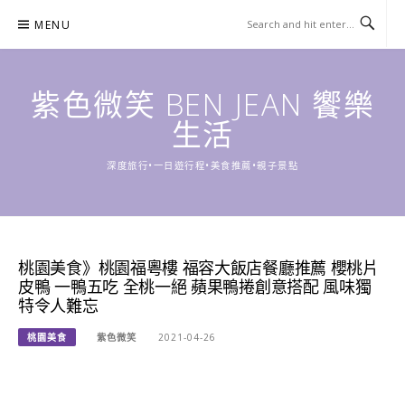
Skip
MENU
to
content
紫色微笑 BEN JEAN 饗樂
生活
深度旅行•一日遊行程•美食推薦•親子景點
桃園美食》桃園福粵樓 福容大飯店餐廳推薦 櫻桃片
皮鴨 一鴨五吃 全桃一絕 蘋果鴨捲創意搭配 風味獨
特令人難忘
桃園美食
紫色微笑
2021-04-26