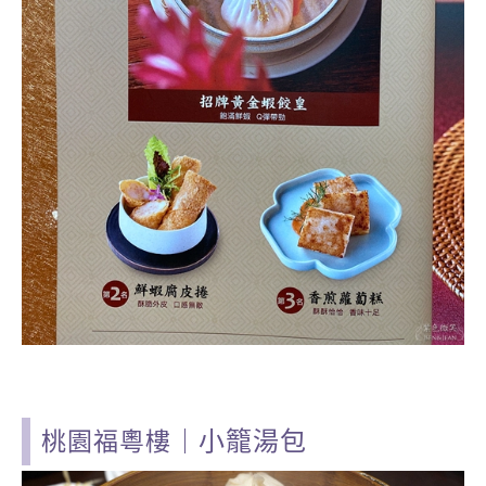
小籠湯包
桃園福粵樓
｜