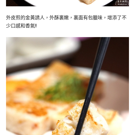
外皮煎的金黃誘人，外酥裏嫩，裏面有包臘味，增添了不
少口感和香氣!!