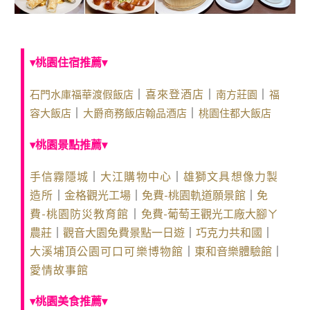
▾桃園住宿推薦▾
石門水庫福華渡假飯店
南方莊園
福
｜
喜來登酒店
｜
｜
容大飯店
大爵商務飯店
翰品酒店
桃園住都大飯店
｜
｜
▾桃園景點推薦▾
手信霧隱城
｜
大江購物中心
｜
雄獅文具想像力製
造所
｜
金格觀光工場
｜
免費-桃園軌道願景館
｜
免
費-桃園防災教育館
｜
免費-葡萄王觀光工廠
大腳ㄚ
農莊
｜
觀音大園免費景點一日遊
｜
巧克力共和國
｜
大溪埔頂公園
可口可樂博物館
｜
東和音樂體驗館
｜
愛情故事館
▾桃園美食推薦▾