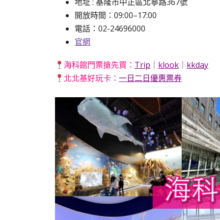
地址 : 基隆市中正區北寧路367號
開放時間：09:00–17:00
電話：02-24696000
官網
海科館門票搶先買：
Trip
｜
klook
｜
kkday
北北基好玩卡：
一日二日優惠票券