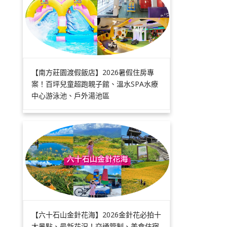
【南方莊園渡假飯店】2026暑假住房專
案！百坪兒童超跑親子館、溫水SPA水療
中心游泳池、戶外湯池區
【六十石山金針花海】2026金針花必拍十
大景點、最新花況！交通管制、美食住宿