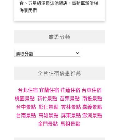
食、五星級溫泉泳池飯店、電動車溜滑梯
海景民宿
旅遊分類
旅
遊
分
全台住宿優惠推薦
類
台北住宿
宜蘭住宿
花蓮住宿
台東住宿
桃園景點
新竹景點
苗栗景點
南投景點
台中景點
彰化景點
雲林景點
嘉義景點
台南景點
高雄景點
屏東景點
澎湖景點
金門景點
馬祖景點