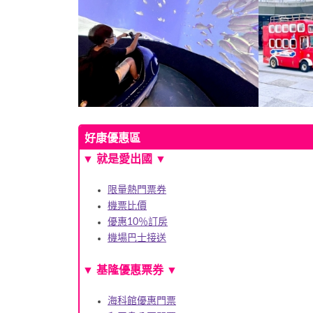
好康優惠區
▼ 就是愛出國 ▼
限量熱門票券
機票比價
優惠10％訂房
機場巴士接送
▼ 基隆優惠票券 ▼
海科館優惠門票