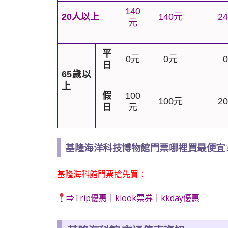
140
20
人以上
140
元
24
元
平
0
元
0
元
0
日
65
歲以
上
假
100
100
元
20
日
元
基隆海洋科技博物館門票哪裡買最便宜
基隆海科館門票搶先買：
⇒
Trip優惠
｜
klook票券
｜
kkday優惠