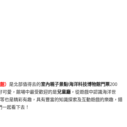
館
）
是北部值得去的
室內親子景點
!
海洋科技博物館門票
200
好可愛，館場中最受歡迎的是
兒童廳
，從遊戲中認識海洋世
等也是精彩有趣，具有豐富的知識探索及互動遊戲的樂趣，錯
我們一起看下去！