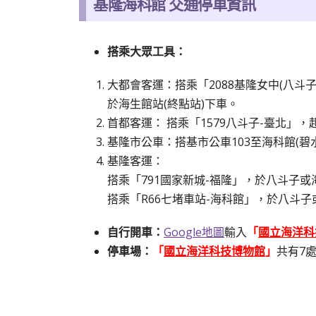
基隆海科館
交通停車資訊
搭乘大眾工具：
大都會客運：搭乘「2088基隆女中(八斗
於海生館站(終點站)下車。
首都客運： 搭乘「1579八斗子-臺北」，
基隆市公車：搭基市公車103至海科館(碧
基隆客運：
搭乘「791國家新城-福隆」，於八斗子或
搭乘「R66七堵車站-海科館」，於八斗子
自行開車：
Google地圖
輸入
「
國立海洋科
停車場：
「
國立海洋科技博物館
」
共有7