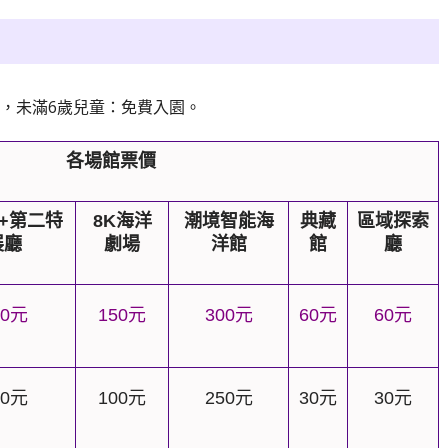
，未滿6歲兒童：免費入園。
各場館票價
+
第二特
8K
海洋
潮境智能海
典藏
區域探索
展廳
劇場
洋館
館
廳
0
元
150
元
300
元
60
元
60
元
0
元
100
元
250
元
30
元
30
元