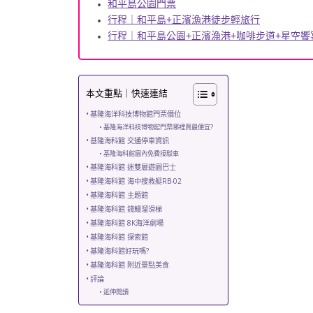
和平島公園門票
行程｜和平島+正濱漁港徒步輕旅行
行程｜和平島公園+正濱漁港+咖啡步道+星空饗
本文重點｜快速連結
基隆海洋科技博物館門票價位
基隆海洋科技博物館門票哪裡買最便宜?
基隆海科館 交通停車資訊
基隆海科館園內免費接駁車
基隆海科館 迷雙層遊園巴士
基隆海科館 海中搜救艇RB-02
基隆海科館 主題館
基隆海科館 錢鰻溜滑梯
基隆海科館 8K海洋劇場
基隆海科館 探索館
基隆海科館好玩嗎?
基隆海科館 附近景點美食
評論
延伸閱讀