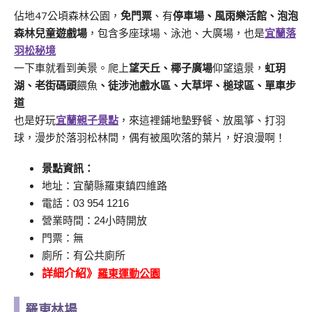
佔地47公頃森林公園，
免門票
、有
停車場、風雨樂活館、泡泡
森林兒童遊戲場
，包含多座球場、泳池、大廣場，也是
宜蘭落
羽松秘境
一下車就看到美景。爬上
望天丘、椰子廣場
仰望遠景，
虹玥
湖、老街碼頭
餵魚
、
徒涉池戲水區、
大草坪、槌球區、單車步
道
也是好玩
宜蘭親子景點
，來這裡鋪地墊野餐、放風箏、打羽
球，漫步於落羽松林間，偶有被風吹落的葉片，好浪漫啊！
景點資訊：
地址：宜蘭縣羅東鎮四維路
電話：
03 954 1216
營業時間：24小時開放
門票：無
廁所：有公共廁所
羅東運動公園
詳細介紹》
羅東林場