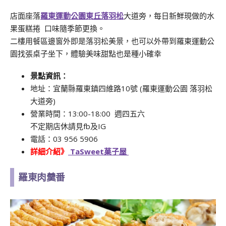
店面座落
羅東運動公園東丘落羽松
大道旁，每日新鮮現做的水
果蛋糕捲 口味隨季節更換。
二樓用餐區邊窗外即是落羽松美景，也可以外帶到羅東運動公
園找張桌子坐下，體驗美味甜點也是種小確幸
景點資訊：
地址：宜蘭縣羅東鎮四維路10號 (羅東運動公園 落羽松
大道旁)
營業時間：13:00-18:00 週四五六
不定期店休請見fb及IG
電話：
03 956 5906
詳細介紹》
TaSweet
菓
子屋
羅東肉羹番