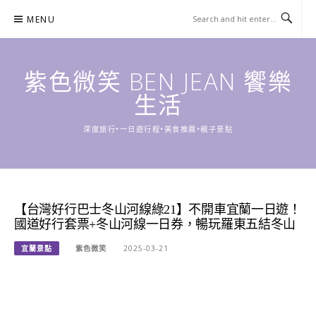
Skip
MENU
to
content
紫色微笑 BEN JEAN 饗樂
生活
深度旅行•一日遊行程•美食推薦•親子景點
【台灣好行巴士冬山河線綠21】不開車宜蘭一日遊！
國道好行套票+冬山河線一日券，暢玩羅東五結冬山
宜蘭景點
紫色微笑
2025-03-21