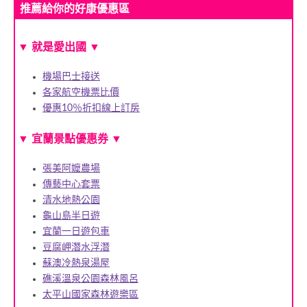
推薦給你的好康優惠區
▼ 就是愛出國 ▼
機場巴士接送
各家航空機票比價
優惠10％折扣線上訂房
▼
宜蘭景點優惠券
▼
張美阿嬤農場
傳藝中心套票
清水地熱公園
龜山島半日遊
宜蘭一日遊包車
豆腐岬潛水浮潛
蘇澳冷熱泉湯屋
礁溪溫泉公園森林風呂
太平山國家森林遊樂區