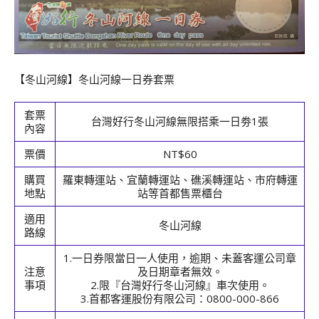
【冬山河線】冬山河線一日券套票
套票
台灣好行冬山河線無限搭乘一日劵1張
內容
票價
NT$60
購買
羅東轉運站、宜蘭轉運站、礁溪轉運站、市府轉運
地點
站等首都售票櫃台
適用
冬山河線
路線
1.一日券限當日一人使用，逾期、未蓋客運公司章
注意
及日期章者無效。
事項
2.限『台灣好行冬山河線』車次使用。
3.首都客運股份有限公司：0800-000-866