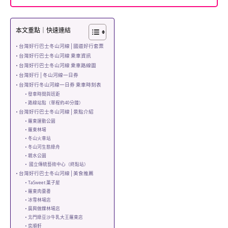
本文重點｜快速連結
台灣好行巴士冬山河線│國道好行套票
台灣好行巴士冬山河線 乘車資訊
台灣好行巴士冬山河線 乘車路線圖
台灣好行│冬山河線一日券
台灣好行冬山河線一日券 乘車時刻表
發車時間與班距
路線站點（單程約40分鐘）
台灣好行巴士冬山河線│景點介紹
羅東運動公園
羅東林場
冬山火車站
冬山河生態綠舟
親水公園
國立傳統藝術中心（終點站）
台灣好行巴士冬山河線│美食推薦
TaSweet 菓子屋
羅東肉羹番
冰雪林場店
廣興做粿林場店
北門綠豆沙牛乳大王羅東店
奕順軒