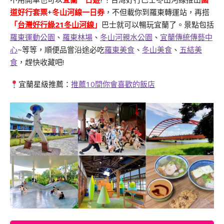
道好行套票
+
冬山河線一日券
，不但載你到羅東轉運站，再搭
「
台灣好行綠21冬山河線
」
巴士就可以暢玩宜蘭了。景點包括
羅東運動公園
、
羅東林場
、
冬山河親水公園
、
宜蘭傳統傳藝中
心
~等等，順便品嘗沿途必吃
羅東美食
、
冬山美食
、
五結美
食
，趕快收藏吧!
宜蘭星級推薦：
推薦10間你會喜歡的飯店