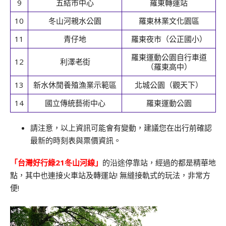
9
五結市中心
羅東轉運站
10
冬山河親水公園
羅東林業文化園區
11
青仔地
羅東夜市（公正國小）
羅東運動公園自行車道
12
利澤老街
（羅東高中）
13
新水休閒養殖漁業示範區
北城公園（觀天下）
14
國立傳統藝術中心
羅東運動公園
請注意，以上資訊可能會有變動，建議您在出行前確認
最新的時刻表與票價資訊。
「台灣好行綠21冬山河線」
的沿途停靠站，經過的都是精華地
點，其中也連接火車站及轉運站! 無縫接軌式的玩法，非常方
便!