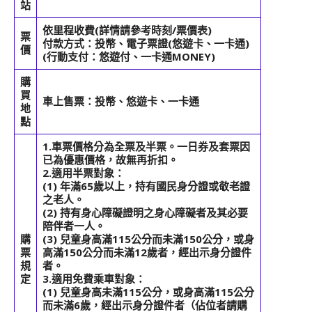
站
依里程收費(詳情請參考時刻/票價表)
票
付款方式：投幣、電子票證(悠遊卡、一卡通)
價
(行動支付：悠遊付、一卡通MONEY)
購
買
車上售票：投幣、悠遊卡、一卡通
地
點
1.車票價格分為全票及半票。一日券及套票因
已為優惠價格，故無再折扣。
2.適用半票對象：
(1) 年滿65歲以上，持有國民身分證或敬老證
之老人。
(2) 持有身心障礙證明之身心障礙者及其必要
陪伴者一人。
購
(3) 兒童身高滿115公分而未滿150公分，或身
票
高滿150公分而未滿12歲者，經出示身分證件
規
者。
定
3.適用免費乘車對象：
(1) 兒童身高未滿115公分，或身高滿115公分
而未滿6歲，經出示身分證件者（佔位者請購