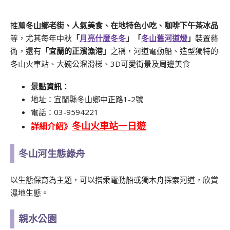
推薦
冬山鄉老街、人氣美食、在地特色小吃、咖啡下午茶冰品
等，尤其每年中秋
「
月亮什麼冬冬
」「
冬山舊河道燈
」
裝置藝
術，還有
「宜蘭的正濱漁港」
之稱，河道電動船、造型獨特的
冬山火車站、大碗公溜滑梯、3D可愛街景及周邊美食
景點資訊：
地址：宜蘭縣冬山鄉中正路1-2號
電話：03-9594221
冬山火車站一日遊
詳細介紹》
冬山河生態綠舟
以生態保育為主題，可以搭乘電動船或獨木舟探索河道，欣賞
濕地生態。
親水公園