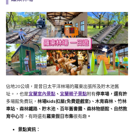
佔地20公頃，是昔日太平洋林場的羅東出張所及貯木池舊
址。，也是
宜蘭室內景點
、
宜蘭親子景點
附有
停車場，還有許
多場館免費玩，
林場kids扣屋(免費遊戲室)、木育森林、竹林
車站、森林鐵路、貯木池、百年舊書攤、森林物語館、自然教
育中心
等，有時還有
羅東假日市集
很有趣
。
景點資訊：