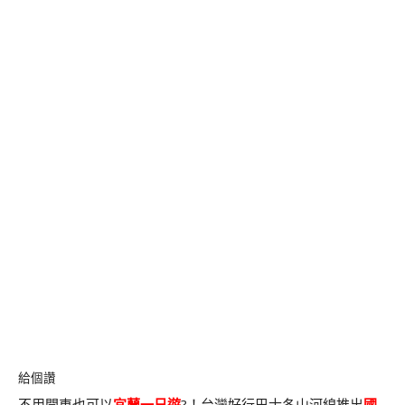
給個讚
不用開車也可以
宜蘭一日遊
?！台灣好行巴士冬山河線推出
國