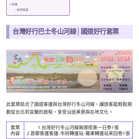
評論
延伸閱讀
台灣好行巴士冬山河線│國道好行套票
此套票結合了國道客運與台灣好行冬山河線，讓旅客能輕鬆規
劃從台北到宜蘭的旅程，享受沿途美景與在地文化。
套票
1.台灣好行冬山河線無限搭乘一日劵1張
內容
2.首都客運客運-市府轉運站-羅東轉運站來回劵1張