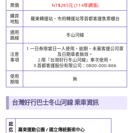
票價
NT$285元 (114年調漲)
購買
羅東轉運站、市府轉運站等首都客運售票櫃台
地點
適用
冬山河線
路線
1.一日券限當日一人使用，逾期、未蓋客運公司章
注意
及日期章者無效。
事項
2.限『台灣好行冬山河線』車次使用。
3.首都客運股份有限公司：0800-000-866
使用
無
期限
台灣好行巴士冬山河線 乘車資訊
起
迄
羅東運動公園 / 國立傳統藝術中心