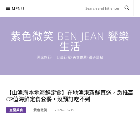
Skip
MENU
to
content
紫色微笑 BEN JEAN 饗樂
生活
深度旅行•一日遊行程•美食推薦•親子景點
【山漁海本地海鮮定食】在地漁港新鮮直送，激推高
CP值海鮮定食套餐，沒預訂吃不到
宜蘭美食
紫色微笑
2026-06-19