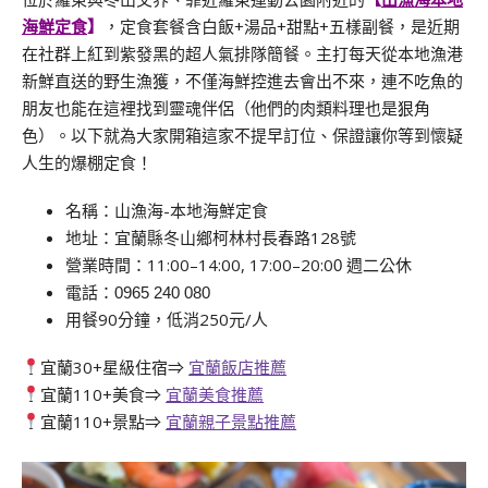
海鮮定食
】
，定食套餐含白飯+湯品+甜點+五樣副餐，是近期
在社群上紅到紫發黑的超人氣排隊簡餐。主打每天從本地漁港
新鮮直送的野生漁獲，不僅海鮮控進去會出不來，連不吃魚的
朋友也能在這裡找到靈魂伴侶（他們的肉類料理也是狠角
色）。以下就為大家開箱這家不提早訂位、保證讓你等到懷疑
人生的爆棚定食！
名稱：山漁海-本地海鮮定食
地址：宜蘭縣冬山鄉柯林村長春路128號
營業時間：11:00–14:00, 17:00–20:0
0 週二公休
電話：
0965 240 080
用餐90分鐘，低消250元/人
宜蘭30+星級住宿⇒
宜蘭飯店推薦
宜蘭110+美食⇒
宜蘭美食推薦
宜蘭110+景點⇒
宜蘭親子景點推薦