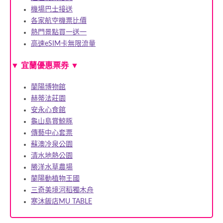
機場巴士接送
各家航空機票比價
熱門景點買一送一
高速eSIM卡無限流量
▼
宜蘭優惠票券
▼
蘭陽博物館
赫蒂法莊園
安永心食館
龜山島賞鯨豚
傳藝中心套票
蘇澳冷泉公園
清水地熱公園
勝洋水草農場
蘭陽動植物王國
三奇美境河稻獨木舟
寒沐飯店MU TABLE