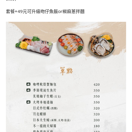
套餐+49元可升級吻仔魚飯or椒麻蔥拌麵