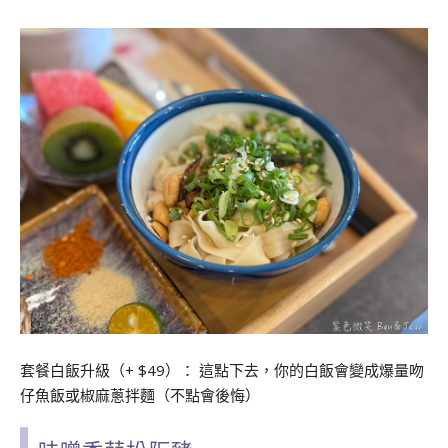
套餐白飯升級（+ $49）： 這點下去，你的白飯會變成爆量吻
仔魚飯或椒麻蔥拌麵（不點會後悔）