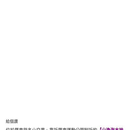
給個讚
位於羅東與冬山交界、靠近羅東運動公園附近的
【
山漁海本地