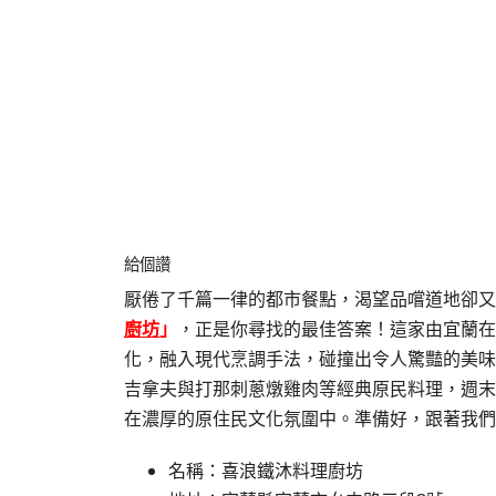
給個讚
厭倦了千篇一律的都市餐點，渴望品嚐道地卻又
廚坊
」
，正是你尋找的最佳答案！這家由宜蘭在
化，融入現代烹調手法，碰撞出令人驚豔的美味
吉拿夫與打那刺蔥燉雞肉等經典原民料理，週末
在濃厚的原住民文化氛圍中。準備好，跟著我們
名稱：喜浪鐵沐料理廚坊