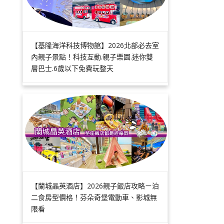
【基隆海洋科技博物館】2026北部必去室
內親子景點！科技互動.親子樂園.迷你雙
層巴士.6歲以下免費玩整天
【蘭城晶英酒店】2026親子飯店攻略ㄧ泊
二食房型價格！芬朵奇堡電動車、影城無
限看