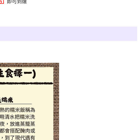
坊
」
即可到達