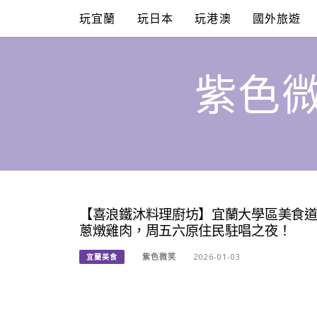
Skip
玩宜蘭
玩日本
玩港澳
國外旅遊
to
content
紫色微
【喜浪鐵沐料理廚坊】宜蘭大學區美食
蔥燉雞肉，周五六原住民駐唱之夜！
紫色微笑
2026-01-03
宜蘭美食