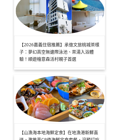
【2026嘉義住宿推薦】承億文旅桃城茶樣
子：夢幻高空無邊際泳池、茶湯入浴體
驗！順遊檜意森活村親子首選
【山漁海本地海鮮定食】在地漁港新鮮直
送，激推高CP值海鮮定食套餐，沒預訂吃