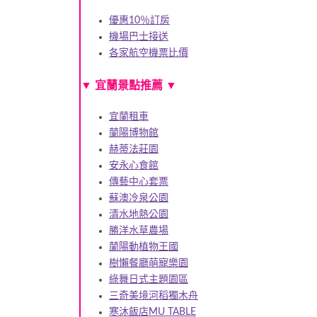
優惠10％訂房
機場巴士接送
各家航空機票比價
▼
宜蘭景點推薦
▼
宜蘭租車
蘭陽博物館
赫蒂法莊園
安永心食館
傳藝中心套票
蘇澳冷泉公園
清水地熱公園
勝洋水草農場
蘭陽動植物王國
樹懶餐廳萌寵樂園
綠舞日式主題園區
三奇美境河稻獨木舟
寒沐飯店MU TABLE