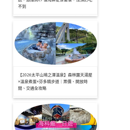
不到
【2026太平山鳩之澤溫泉】森林露天湯屋
×溫泉煮蛋×芬多精步道｜票價、開放時
間、交通全攻略