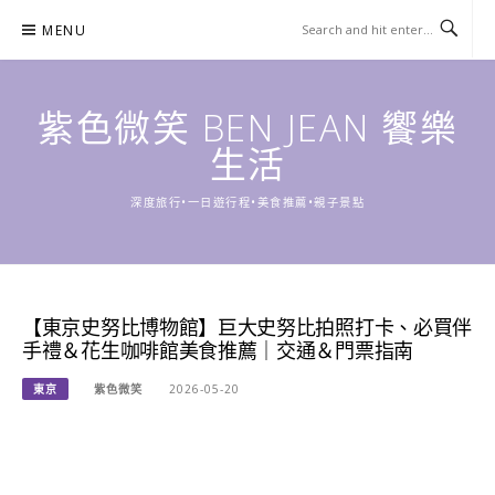
Skip
MENU
to
content
紫色微笑 BEN JEAN 饗樂
生活
深度旅行•一日遊行程•美食推薦•親子景點
【東京史努比博物館】巨大史努比拍照打卡、必買伴
手禮＆花生咖啡館美食推薦｜交通＆門票指南
東京
紫色微笑
2026-05-20