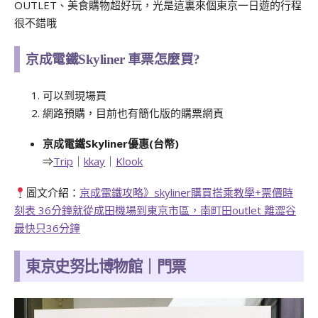
OUTLET、美食購物超好玩，光是這裏來個東京一日遊的行程
很不錯哦
京成電鐵Skyliner 車票怎麼買?
可以到現場買
網路預購，目前也有簡化版的購票網頁
京成電鐵Skyliner優惠(台幣)
⇒
Trip
｜
kkay
｜
Klook
圖文介紹：
京成電鐵攻略》skyliner購買搭乘教學+票價時
刻表 36分鐘就從成田機場到東京市區，南町田outlet 離澀谷
最快只36分鐘
東京史努比博物館｜門票