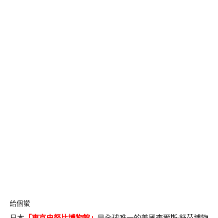
給個讚
日本
「
東京史努比博物館
」
是全球唯一的美國查爾斯·舒茲博物