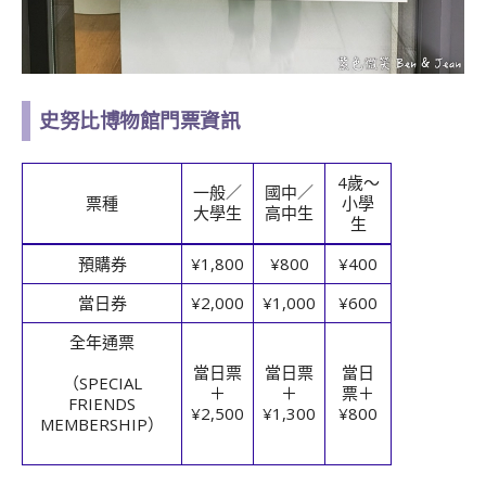
史努比博物館門票資訊
4歲～
一般／
國中／
票種
小學
大學生
高中生
生
預購券
¥1,800
¥800
¥400
當日券
¥2,000
¥1,000
¥600
全年通票
當日票
當日票
當日
（SPECIAL
＋
＋
票＋
FRIENDS
¥2,500
¥1,300
¥800
MEMBERSHIP）