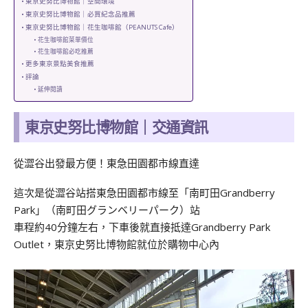
東京史努比博物館｜空間環境
東京史努比博物館｜必買紀念品推薦
東京史努比博物館｜花生咖啡館（PEANUTS Cafe）
花生咖啡館菜單價位
花生咖啡館必吃推薦
更多東京景點美食推薦
評論
延伸閱讀
東京史努比博物館｜交通資訊
從澀谷出發最方便！東急田園都市線直達
這次是從澀谷站搭東急田園都市線至「南町田Grandberry
Park」（南町田グランベリーパーク）站
車程約40分鐘左右，下車後就直接抵達Grandberry Park
Outlet，東京史努比博物館就位於購物中心內