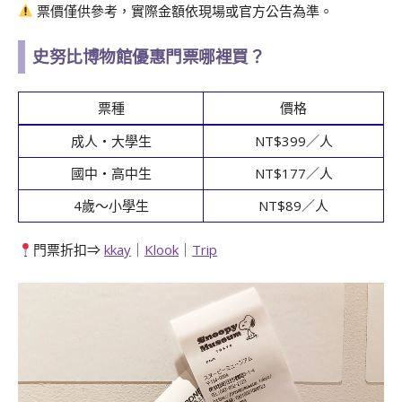
票價僅供參考，實際金額依現場或官方公告為準。
史努比博物館優惠門票哪裡買？
票種
價格
成人・大學生
NT$399／人
國中・高中生
NT$177／人
4歲〜小學生
NT$89／人
門票折扣⇒
kkay
｜
Klook
｜
Trip