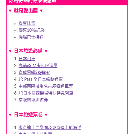
你用得到的好康優惠區
▼
就是愛出國
▼
機票比價
優惠10％訂房
機場巴士接送
▼
日本旅遊必備
▼
日本租車
高速eSIM卡無限流量
京成電鐵
Skyliner
JR Pass 全日本鐵路通票
中部國際機場名古屋鐵道車票
JR日本關西機場特快特急列車
京阪電車周遊券
▼
日本旅遊票卷
▼
東京迪士尼樂園及東京迪士尼海洋