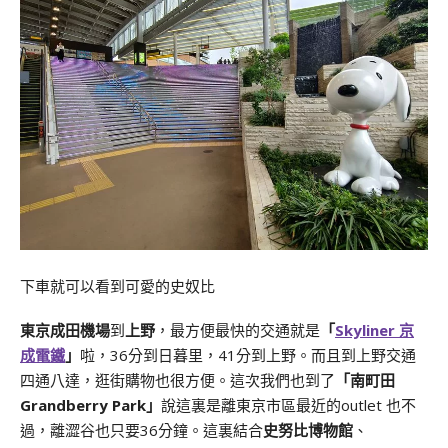
下車就可以看到可愛的史奴比
東京成田機場
到
上野
，最方便最快的交通就是
「
Skyliner 京
成電鐵
」
啦，36分到日暮里，41分到上野。而且到上野交通
四通八達，逛街購物也很方便。這次我們也到了
「南町田
Grandberry Park」
說這裏是離東京市區最近的outlet 也不
過，離澀谷也只要36分鐘。這裏結合
史努比博物館
、