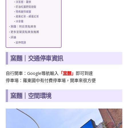
洋蔥圈、薯條
奶油松露野菇燉飯
瑪格麗特披薩
蘋果紅茶、蜂蜜紅茶
冰拿鐵
窯麵｜附近景點美食
更多宜蘭景點美食推薦
評論
延伸閱讀
窯麵｜交通停車資訊
自行開車：Google導航輸入
「
窯麵
」
即可到達
停車場：羅東國中有付費停車場，開車來很方便
窯麵｜空間環境