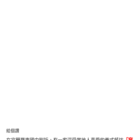
給個讚
在宜蘭羅東國中附近，有一家深受當地人喜愛的義式餐坊
「
窯