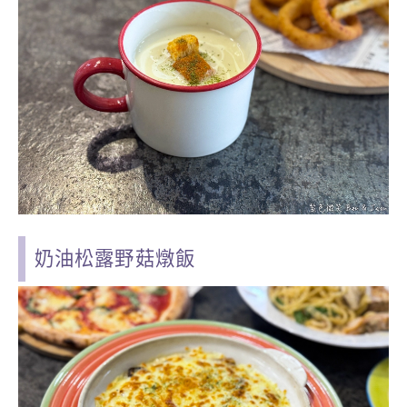
奶油松露野菇燉飯