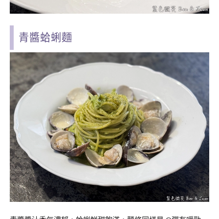
青醬蛤蜊麵