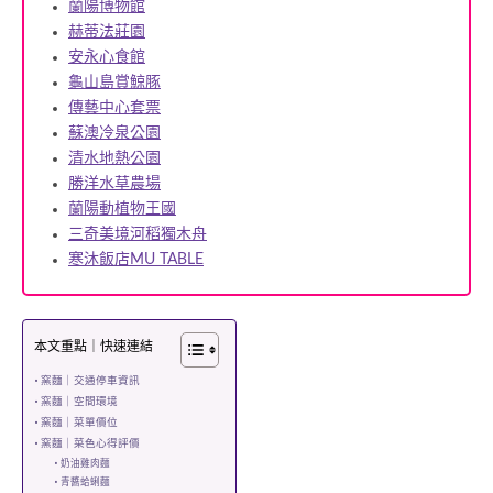
蘭陽博物館
赫蒂法莊園
安永心食館
龜山島賞鯨豚
傳藝中心套票
蘇澳冷泉公園
清水地熱公園
勝洋水草農場
蘭陽動植物王國
三奇美境河稻獨木舟
寒沐飯店MU TABLE
本文重點｜快速連結
窯麵｜交通停車資訊
窯麵｜空間環境
窯麵｜菜單價位
窯麵｜菜色心得評價
奶油雞肉麵
青醬蛤蜊麵