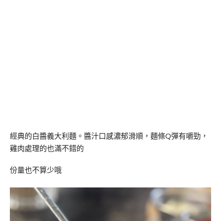
經典的白醬義大利麵。醬汁口感濃郁滑順，麵條Q彈有嚼勁，
雞肉處理的也滿不錯的
份量也不算少哦