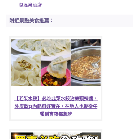
際溫泉酒店
附近景點美食推薦：
【老柒水餃】必吃韭菜水餃沾蒜頭辣醬，
外皮軟Q內餡料好實在，在地人也愛從午
餐到宵夜都想吃