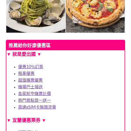
推薦給你好康優惠區
▼ 就是愛出國 ▼
優惠10％訂房
租車優惠
超值機票優惠
機場巴士接送
各家航空機票比價
熱門景點買一送一
高速eSIM卡無限流量
▼
宜蘭優惠票券
▼