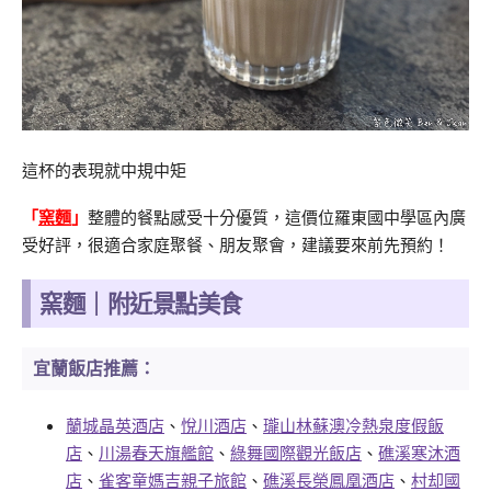
這杯的表現就中規中矩
「
窯麵
」
整體的餐點感受十分優質，這價位羅東國中學區內廣
受好評，很適合家庭聚餐、朋友聚會，建議要來前先預約！
窯麵｜附近景點美食
宜蘭飯店推薦：
蘭城晶英酒店
、
悅川酒店
、
瓏山林蘇澳冷熱泉度假飯
店
、
川湯春天旗艦館
、
綠舞國際觀光飯店
、
礁溪寒沐酒
店
、
雀客童媽吉親子旅館
、
礁溪長榮鳳凰酒店
、
村却國