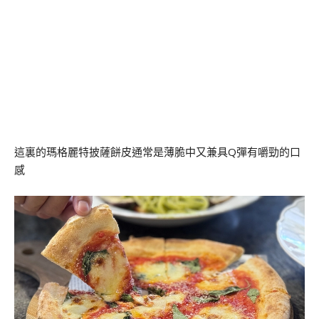
這裏的瑪格麗特披薩餅皮通常是薄脆中又兼具Q彈有嚼勁的口
感