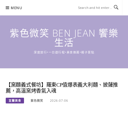
Skip
MENU
to
content
紫色微笑 BEN JEAN 饗樂
生活
深度旅行•一日遊行程•美食推薦•親子景點
【窯麵義式餐坊】羅東CP值爆表義大利麵、披薩推
薦，高溫窯烤香氣入魂
宜蘭美食
紫色微笑
2026-07-06