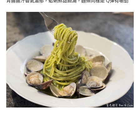
青醬醬汁香氣濃郁，蛤蜊鮮甜飽滿，麵條同樣是 Q彈有嚼勁