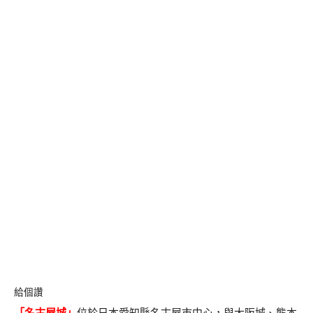
給個讚
「
名古屋城
」
位於日本愛知縣名古屋市中心，與大阪城、熊本