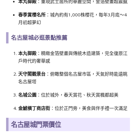
本丸御殿
：重現武士居所的華麗空間，金箔壁畫超震撼
春季賞櫻名所
：城內約有1,000株櫻花，每年3月底～4
月初超夢幻
名古屋城必逛景點推薦
本丸御殿
：精緻金箔壁畫與傳統木造建築，完全復原江
戶時代的奢華感
天守閣觀景台
：俯瞰整個名古屋市區，天氣好時能遠眺
名古屋塔
名城公園
：位於城外，春天賞花、秋天賞楓都超美
金鯱橫丁商店街
：位於正門旁，美食與伴手禮一次滿足
名古屋城門票價位