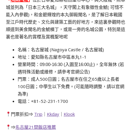
城並列為「日本三大名城」，天守閣上有象徵性金鯱( 可惜不
能入內參觀)，和金碧輝煌的本丸御殿聞名，是了解日本戰國
至江戶時代歷史、文化與建築工藝的好地方，來這裏參觀時也
順道到美食聞名的金鯱橫丁，或是一旁的名城公園，特別是這
裏也是著名的賞櫻及賞楓聖地呢
名稱：名古屋城 (Nagoya Castle / 名古屋城)
地址：愛知縣名古屋市中區本丸1-1
營業時間：09:00-16:30 (入園至16:00止)，全年無休 (若
遇特殊活動或維修，請參考官網公告)
門票：成人500日圓；名古屋市在住之65歲以上長者
100日圓；中學生以下免費。(可能隨時調整，請以官網
為準)
電話：+81-52-231-1700
門票折扣⇒
Trip
｜
Kkday
｜
Klook
⇒
名古屋21間飯店推薦