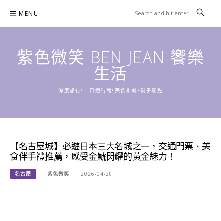
Skip
MENU
to
content
紫色微笑 BEN JEAN 饗樂
生活
深度旅行•一日遊行程•美食推薦•親子景點
【名古屋城】必遊日本三大名城之一，交通門票、美
食伴手禮推薦，感受金鯱閃耀的黃金魅力！
名古屋
紫色微笑
2026-04-20