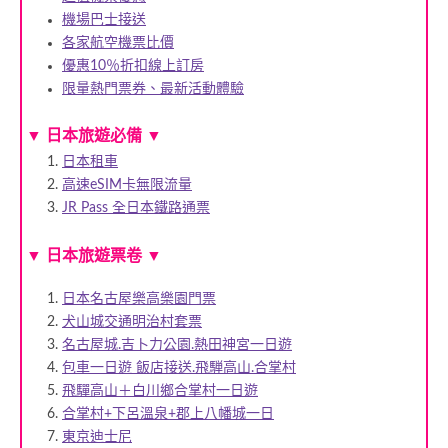
機場巴士接送
各家航空機票比價
優惠10％折扣線上訂房
限量熱門票券、最新活動體驗
▼
日本旅遊必備
▼
日本租車
高速eSIM卡無限流量
JR Pass 全日本鐵路通票
▼
日本旅遊票卷
▼
日本名古屋樂高樂園門票
犬山城交通明治村套票
名古屋城.吉卜力公園.熱田神宮一日遊
包車一日遊 飯店接送.飛騨高山.合掌村
飛驒高山＋白川鄉合掌村一日遊
合掌村+下呂溫泉+郡上八幡城一日
東京迪士尼