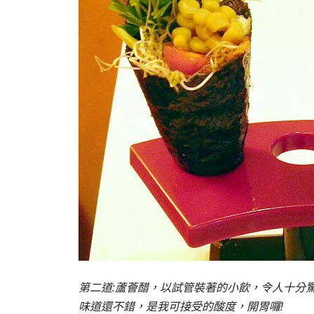
第二道:蘆薈醋，以試管裝著的小飲，令人十分
味道還不錯，是我可接受的酸度，開胃囉!