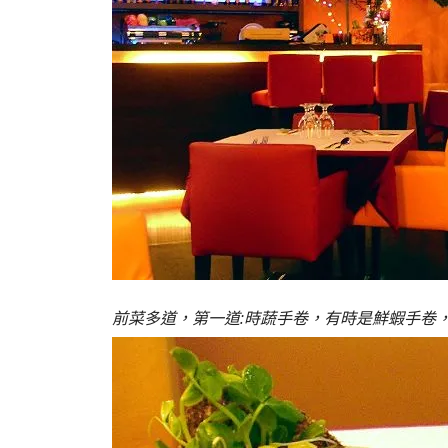
前菜多道，第一道:時蔬手卷，有時是鮮蝦手卷，