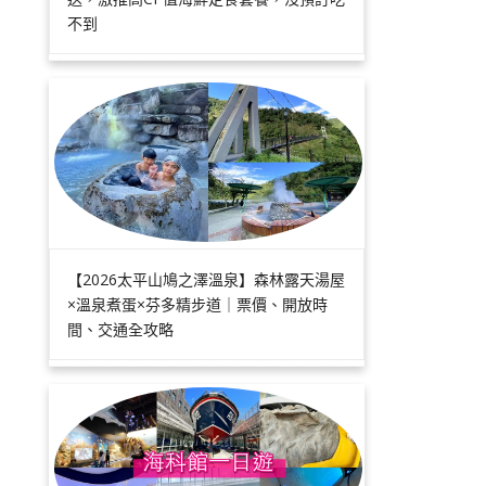
不到
【2026太平山鳩之澤溫泉】森林露天湯屋
×溫泉煮蛋×芬多精步道｜票價、開放時
間、交通全攻略