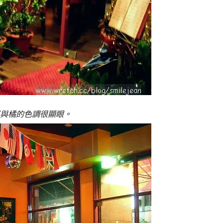
與橘的色調很顯眼。