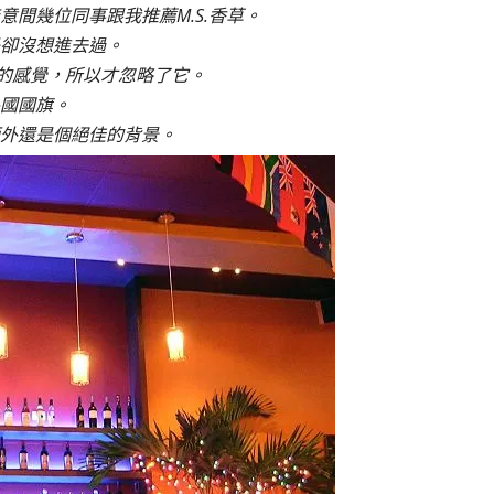
間幾位同事跟我推薦M.S.香草。
卻沒想進去過。
村的感覺，所以才忽略了它。
國國旗。
外還是個絕佳的背景。