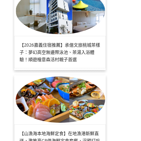
【2026嘉義住宿推薦】承億文旅桃城茶樣
子：夢幻高空無邊際泳池、茶湯入浴體
驗！順遊檜意森活村親子首選
【山漁海本地海鮮定食】在地漁港新鮮直
送，激推高CP值海鮮定食套餐，沒預訂吃