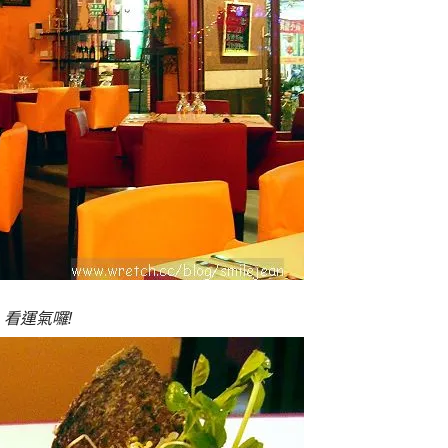
看運氣囉!