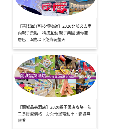
【基隆海洋科技博物館】2026北部必去室
內親子景點！科技互動.親子樂園.迷你雙
層巴士.6歲以下免費玩整天
【蘭城晶英酒店】2026親子飯店攻略ㄧ泊
二食房型價格！芬朵奇堡電動車、影城無
限看