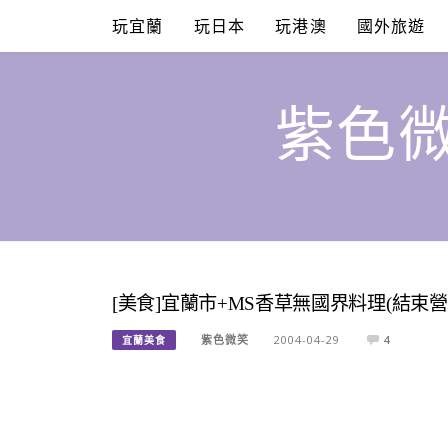
Skip
玩宜蘭
玩日本
玩港澳
國外旅遊
to
content
紫色微
[美食]宜蘭市+MS香草無國界料理(結束營
紫色微笑
2004-04-29
4
宜蘭美食